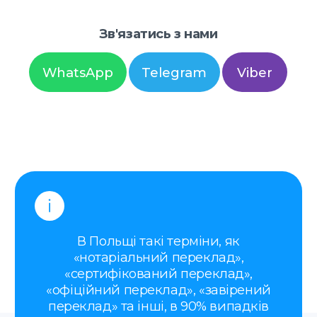
«нотаріальний переклад»,
«сертифікований переклад»,
«офіційний переклад», «завірений
переклад» та інші, в 90% випадків
позначають — присяжний переклад
(tłumaczenie przysięgłe)
Ми допоможемо визначити, який
саме переклад вам потрібен, в
залежності від типу документа
Присяжний перекладач з
української на польську
зробить:
Присяжні переклади