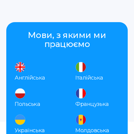
Add files
Натискаючи на кнопку
«Відправити», я погоджуюсь з
політикою конфіденційності
Відправити
Translate Service — це
присяжний перекладач