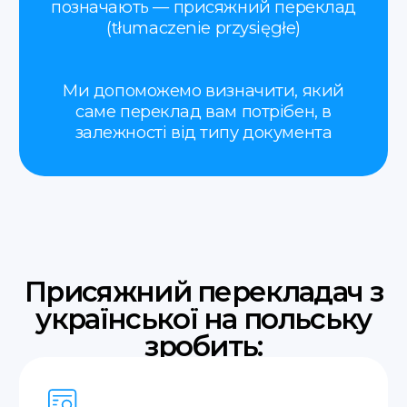
Паспорт або інший документ,
що посвідчує особу
Свідоцтва (про народження,
шлюб, розлучення, смерть)
Водійські права
Документи на автомобіль
(техпаспорт, договори
купівлі-продажу)
Дипломи та атестати
Довіреності
Договори купівлі-продажу
різного роду майна
Судові рішення та заяви
Трудова книжка
Медичні довідки та висновки
Банківські виписки, звіти та
довідки
Ліцензії та сертифікати
Документи, необхідні для
подачі в міграційний відділ
(для отримання виду на