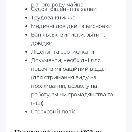
Юридичні, технічні, медичні,
фінансові документи, а також
наукові тексти і маркетингові
матеріали
Усні переклади
Синхронний переклад, послідовний
переклад ділових зустрічей та інших
заходів
Мови, з якими ми
працюємо