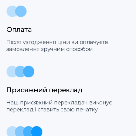
Add files
Погоджуюсь з політикою
конфіденційності
Відправити