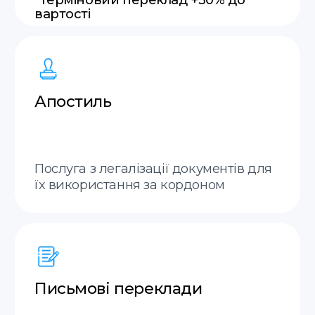
Англійська
Італійська
Польська
Французька
Українська
Молдовська
Російська
Грузинська
Німецька
Словацька
Іспанська
+20 мов