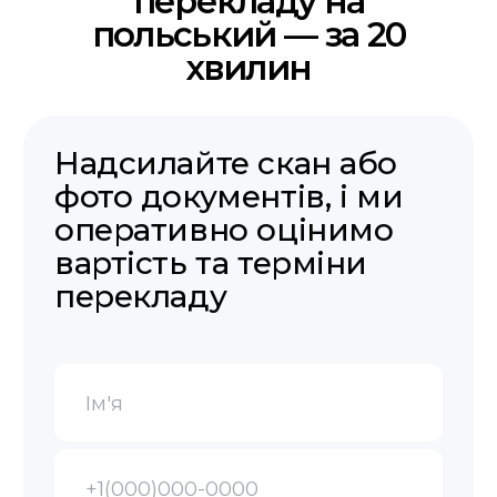
Гарантія повернення коштів,
якщо не приймуть переклад
Безкоштовна доставка
Безкоштовна доставка по Польщі
Залишились
питання?
Заповніть форму, наш
менеджер зв'яжеться з вами
найближчим часом