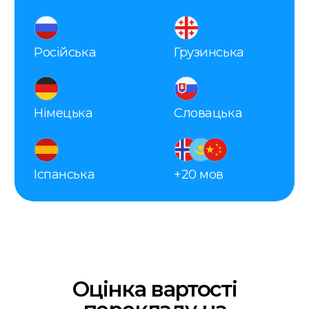
польської мови
Онлайн
Приймаємо замовлення онлайн
24/7
Працюємо 7 днів на
тиждень
Термінові переклади
Робимо термінові переклади
20 хвилин
Оцінка вартості за 20 хвилин
Гарантія повернення