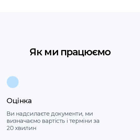
Оцінка вартості
перекладу — всього за
20 хвилин
Надсилайте скан або
фото документів, і ми
оперативно оцінимо
вартість та терміни
перекладу