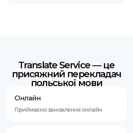
Ви надсилаєте документи, ми
визначаємо вартість і терміни за
20 хвилин
Оплата
Після узгодження ціни ви оплачуєте
замовлення зручним способом
Присяжний переклад
Наш присяжний перекладач виконує
переклад і ставить свою печатку
Отримання
Забирайте готовий документ в офісі,