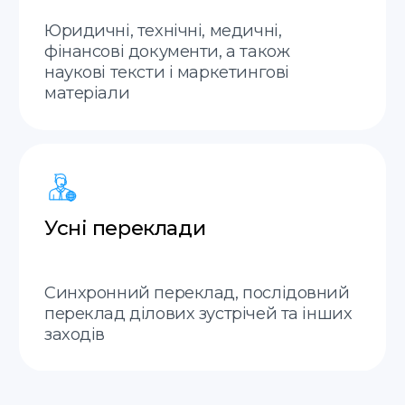
Оцінка вартості
перекладу на
польський — за 20
хвилин
Надсилайте скан або
фото документів, і ми
оперативно оцінимо
вартість та терміни
перекладу