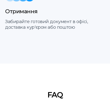
Варшава,
Послуги
Круча, 11
Про нас
пн-пт 9:00−18:00
Етапи
FAQ
Контакти
+48 575 504 535
doc@translate-service.pl
Договір оферти
Політика
translate service © 2025
конфіденційності