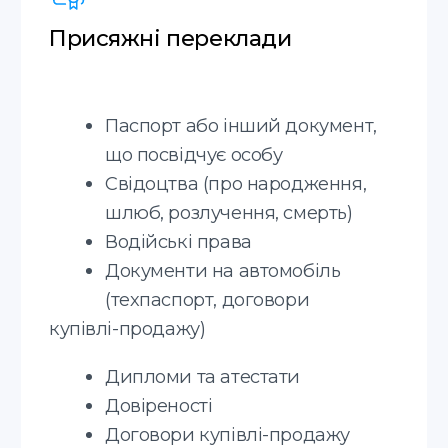
проживання, дозволу на
роботу, зміни громадянства та
інші)
Страховий поліс
*Терміновий переклад +30% до
вартості
Апостиль
Послуга з легалізації документів для
їх використання за кордоном
Письмові переклади