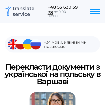
+48 53 630 39
78
пн-пт 9:00–
18:00
+34 мови, з якими ми
працюємо
Перекласти документи з
української на польську в
Варшаві