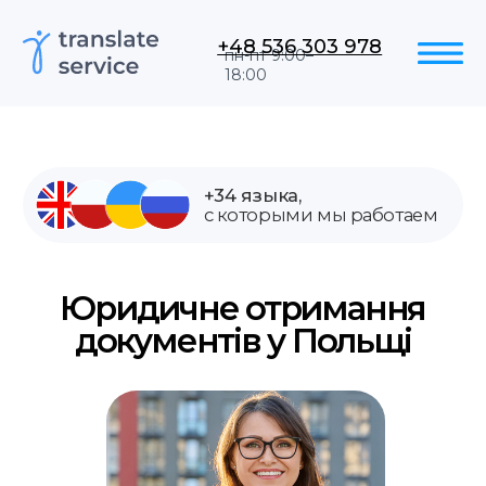
+48 536 303 978
пн-пт 9:00–
18:00
+34 языка,
с которыми мы работаем
Юридичне отримання
документів у Польщі