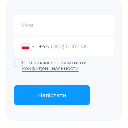
Медичні довідки та висновки.
Банківські виписки, звіти та
довідки.
Ліцензії та сертифікати.
Документи, необхідні для
подання до міграційного
відділу (для отримання
посвідки на проживання,
дозволу на роботу, зміни
громадянства та інші).
Страховий поліс.
Терміновий переклад +30% до
вартості
Апостиль
Послуга з легалізації документів для