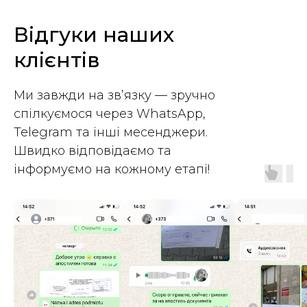
Відгуки наших
клієнтів
+48
Ми завжди на зв’язку — зручно
Соглашаюсь с
политикой
спілкуємося через WhatsApp,
конфиденциальности
Telegram та інші месенджери.
Швидко відповідаємо та
Надіслати
інформуємо на кожному етапі!
Наші послуги