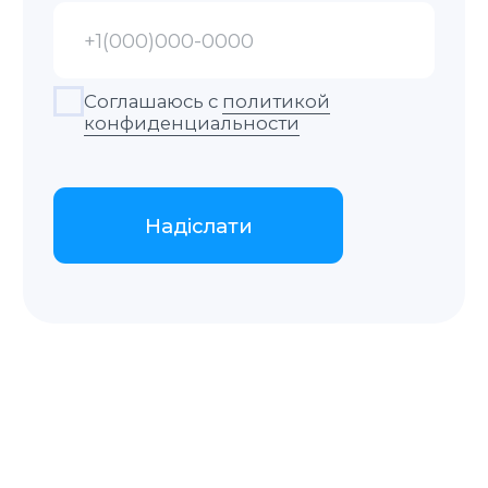
Отримання довідки
Наш сотрудник со всеми документами
едет в суд получать для вас справку.
Отримання
Забирайте готовый документ в офисе,
заказывайте доставку курьером или
по почте.