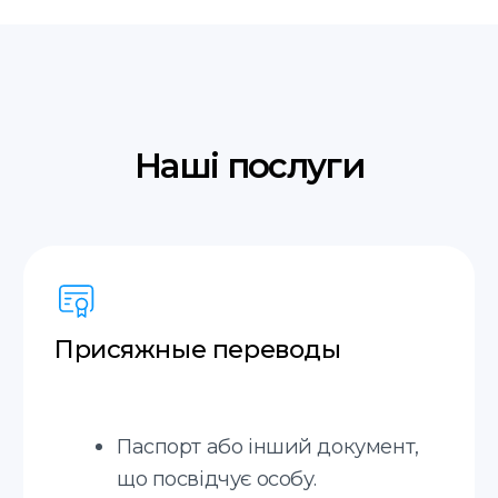
їх використання за кордоном.
Довідка про
несудимість у Польщі
Зробимо довідку про несудимість у
Польщі, без особистої присутності.
Усні переклади
Синхронний переклад, послідовний
переклад, ділових зустрічей та інших
заходів.