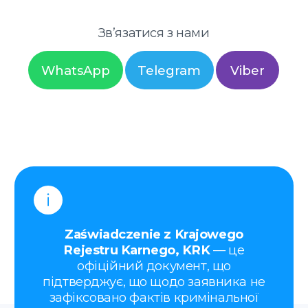
Rejestru Karnego, KRK
— це
офіційний документ, що
підтверджує, що щодо заявника не
зафіксовано фактів кримінальної
відповідальності, судимості або
відкритих кримінальних чи
адміністративних проваджень.
Ви можете написати нам у будь-який