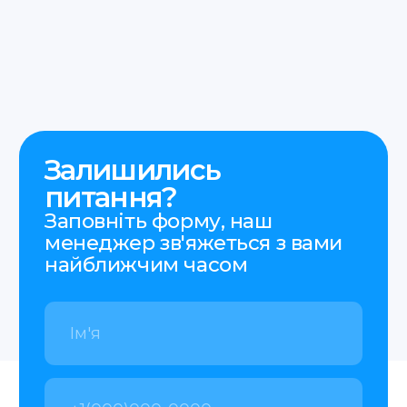
Варшава,
Послуги
Круча 11
Про нас
пн-пт 9:00−19:00
Етапи