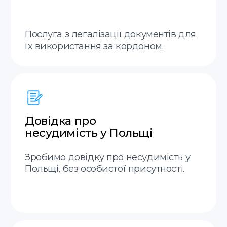
Надіслати
Translate service — це
Онлайн
Приймаємо замовлення онлайн у
месенджерах 7 днів на тиждень.
Термінові переклади