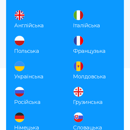
Залишились
питання?
Заповніть форму, наш
менеджер зв'яжеться з вами
найближчим часом
Відправити
Натискаючи на кнопку «Відправити», я
погоджуюсь з
політикою конфіденційності