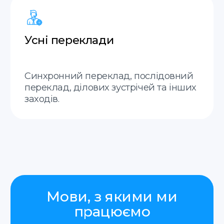
Робимо термінові присяжні
переклади.
Апостиль
Можемо зробити за один день
Швидка комунікація
Відповідаємо на
повідомлення до хвилини.
Міжнародна доставка
Доставка документів у будь-який куточок
світу