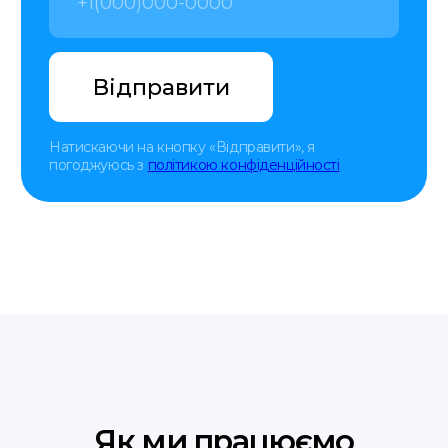
FAQ
Контакти
+48 575 504 535
doc@translate-service.pl
Договір оферти
Політика
translate service © 2025
конфіденційності