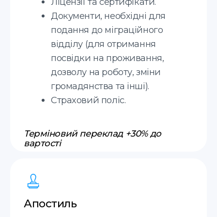
Іспанська
+20 мов
Дізнайтеся більше про
отримання юридичних
документів у Польщі
Соглашаюсь с
политикой
конфиденциальности