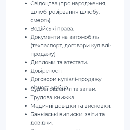
Мови, з якими ми
працюємо
Англійська
Італійська
Польська
Французька
Українська
Молдовська
Російська
Грузинська
Німецька
Словацька