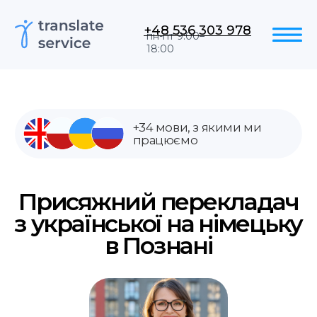
+48 536 303 978
пн-пт 9:00–
18:00
+34 мови, з якими ми
працюємо
Присяжний перекладач
з української на німецьку
в Познані