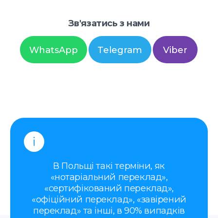
«нотаріальний переклад»,
«сертифікований переклад»,
«офіційний переклад», «завірений
переклад» та інші, в 90% випадків
позначають — присяжний переклад
(tłumaczenie przysięgłe)
Ми допоможемо визначити, який
саме переклад вам потрібен, в
залежності від типу документа
Наші послуги
Присяжні переклади