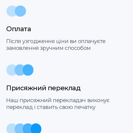
Відправити
Послуги
Про нас
пн-пт 9:00−18:00
Етапи
FAQ
Контакти
+48 575 504 535
doc@translate-service.pl