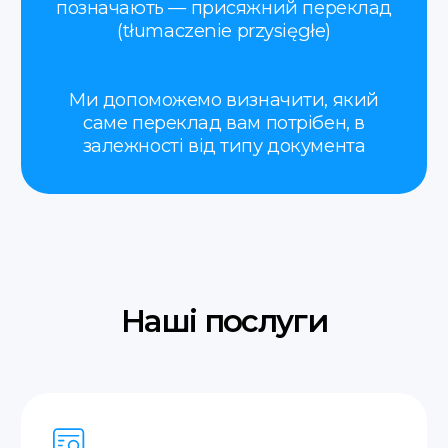
Паспорт або інший документ,
що посвідчує особу
Свідоцтва (про народження,
шлюб, розлучення, смерть)
Водійські права
Документи на автомобіль
(техпаспорт, договори
купівлі-продажу)
Дипломи та атестати
Довіреності
Договори купівлі-продажу
різного роду майна
Судові рішення та заяви
Трудова книжка
Медичні довідки та висновки
Банківські виписки, звіти та
довідки
Ліцензії та сертифікати
Документи, необхідні для
подачі в міграційний відділ
(для отримання виду на