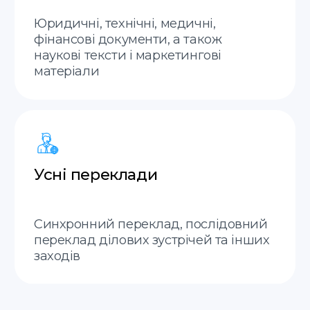
Оцінка вартості
перекладу — за 20
хвилин
Надсилайте скан або
фото документів, і ми
оперативно оцінимо
вартість та терміни
перекладу