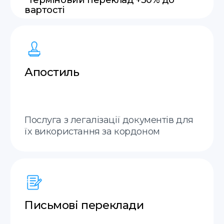
Англійська
Італійська
Польська
Французька
Українська
Молдовська
Російська
Грузинська
Німецька
Словацька
Іспанська
+20 мов