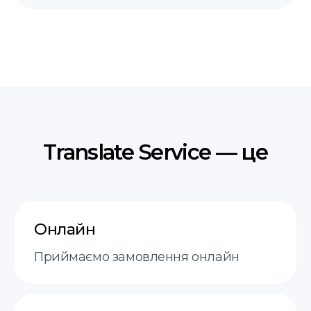
Ви надсилаєте документи, ми
визначаємо вартість і терміни за
20 хвилин
Оплата
Після узгодження ціни ви оплачуєте
замовлення зручним способом
Присяжний переклад
Наш присяжний перекладач виконує
переклад і ставить свою печатку
Отримання
Забирайте готовий документ в офісі,