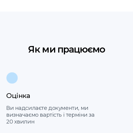
Надсилайте скан або
фото документів, і ми
оперативно оцінимо
вартість та терміни
перекладу
Add files
Погоджуюсь з політикою
конфіденційності