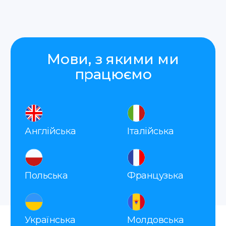
Add files
Натискаючи на кнопку
«Відправити», я погоджуюсь з
політикою конфіденційності
Відправити
Translate Service — це