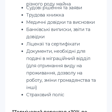
Юридичні, технічні, медичні,
фінансові документи, а також
наукові тексти і маркетингові
матеріали
Усні переклади
Синхронний переклад, послідовний
переклад ділових зустрічей та інших
заходів
Мови, з якими ми
працюємо