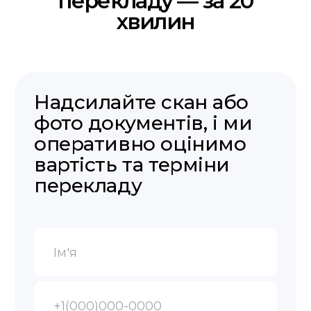
Гарантія повернення коштів,
якщо не приймуть переклад
Безкоштовна доставка
Безкоштовна доставка по Польщі
Залишились
питання?
Заповніть форму, наш
менеджер зв'яжеться з вами
найближчим часом