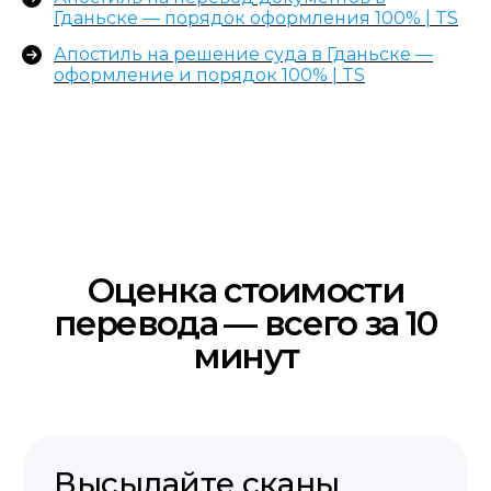
Услуги
Гданьске — порядок оформления 100% | TS
О нас
Апостиль на решение суда в Гданьске —
пн-пт 9:00−18:00
Этапы
оформление и порядок 100% | TS
FAQ
Контакты
+48 575 504 535
doc@translate-service.pl
Договор оферты
Политика
translate service © 2025
конфиденциальности