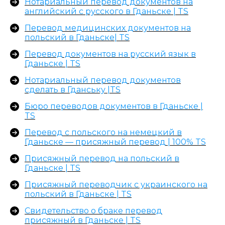
Нотариальный перевод документов на
или фото
английский с русского в Гданьске | TS
документов,
Перевод медицинских документов на
и мы оперативно
польский в Гданьске| TS
оценим стоимость
и сроки перевода.
Перевод документов на русский язык в
Гданьске | TS
Нотариальный перевод документов
сделать в Гданську |TS
Бюро переводов документов в Гданьске |
TS
Перевод с польского на немецкий в
Гданьске — присяжный перевод | 100% TS
Присяжный перевод на польский в
Гданьске | TS
Add files
Присяжный переводчик с украинского на
польский в Гданьске | TS
Соглашаюсь с
политикой
конфиденциальности
Свидетельство о браке перевод
присяжный в Гданьске | TS