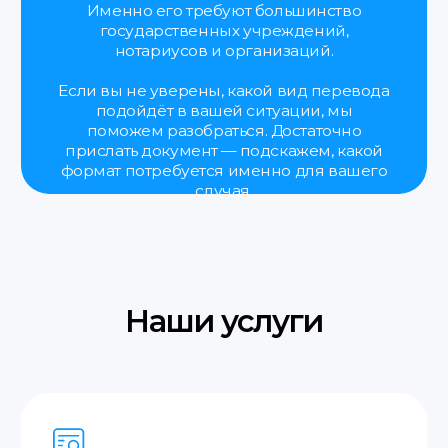
Паспорт или иной документ,
удостоверяющий личность.
Свидетельства (о рождении,
браке, разводе, смерти).
Водительские права.
Документы на автомобиль
(техпаспорт, договоры купли-
продажи).
Дипломы и аттестаты.
Доверенности.
Договоры купли-продажи
разного рода имущества.
Судебные решения
и заявления.
Трудовая книжка.
Медицинские справки
и заключения.
Банковские выписки, отчёты
и справки.
Лицензии и сертификаты.
Документы, необходимые для