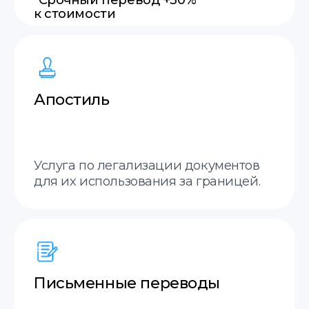
Английский
Итальянский
Польский
Французский
Украинский
Молдавский
Русский
Грузинский
Немецкий
Словацкий
Испанский
+20 языков