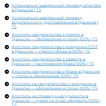
Нотариально заверенный перевод аттестата
Отправить
в Гданьске | TS
Нотариально заверенный перевод
водительского удостоверения в Гданьске |
TS
Апостиль свидетельства о смерти в
Гданьске — оформление и сроки 100% | TS
Контакты
Апостиль свидетельства о рождении СССР
в Гданьске — старого образца 100% | TS
+48 575 504 535
Апостиль свидетельства о разводе в
Гданьске — расторжение брака 100% | TS
doc@translate-service.pl
Powstancow
Апостиль свидетельства о браке в Гданьске
Warszawskich 25A
— сроки и оформление 100% | TS
пн-пт 9:00–20:00
Апостиль на свидетельство о рождении в
Гданьске — оформление и сроки 100% | TS
Апостиль на справку о несудимости в
Гданьске — нужен ли и как оформить 100% |
TS