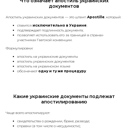
Что означает апостиль украинских
документов
Апостиль украинских документов — это штамп
Apostille
, который:
ставится
исключительно в Украине
;
подтверждает подлинность документа;
позволяет использовать его за границей в странах-
участниках Гаагской конвенции.
Формулировки:
апостиль на украинские документы
апостиль украинских документов
апостиль на украинском языке
обозначают
одну и ту же процедуру
.
Какие украинские документы подлежат
апостилированию
Чаще всего апостилируют:
Наши услуги
свидетельства о рождении, браке, разводе;
справки (в том числе о несудимости);