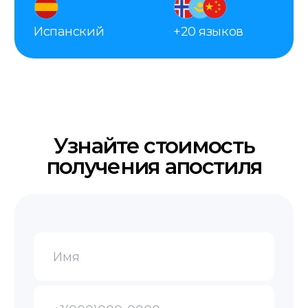
+48 575 504 535
doc@translate-service.pl
Powstancow
Warszawskich 25A
пн-пт 9:00–20:00