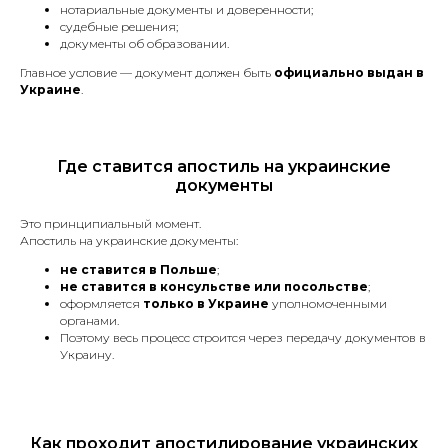
нотариальные документы и доверенности;
судебные решения;
документы об образовании.
Присяжные переводы
Главное условие — документ должен быть
официально выдан в
Украине
.
Паспорт или иной документ,
удостоверяющий личность.
Где ставится апостиль на украинские
Свидетельства (о рождении,
документы
браке, разводе, смерти).
Водительские права.
Это принципиальный момент.
Документы на автомобиль
Апостиль на украинские документы:
(техпаспорт, договоры купли-
не ставится в Польше
;
продажи).
не ставится в консульстве или посольстве
;
Дипломы и аттестаты.
оформляется
только в Украине
уполномоченными
Доверенности.
органами.
Поэтому весь процесс строится через передачу документов в
Договоры купли-продажи
Украину.
разного рода имущества.
Судебные решения
и заявления.
Трудовая книжка.
Как проходит апостилирование украинских