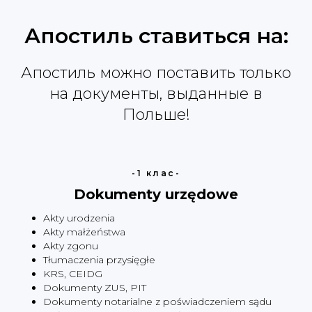
Апостиль ставиться на:
Узнайте стоимость
Апостиль можно поставить только
получения апостиля
на документы, выданные в
Польше!
-1 клас-
+48
Dokumenty urzędowe
Akty urodzenia
Соглашаюсь с
политикой
конфиденциальности
Akty małżeństwa
Akty zgonu
Tłumaczenia przysięgłe
KRS, CEIDG
Отправить
Dokumenty ZUS, PIT
Dokumenty notarialne z poświadczeniem sądu