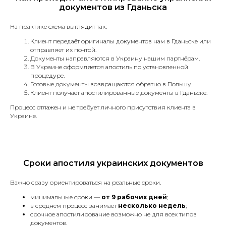
Медицинские справки
документов из Гданьска
и заключения.
Банковские выписки, отчёты
На практике схема выглядит так:
и справки.
Клиент передаёт оригиналы документов нам в Гданьске или
Лицензии и сертификаты.
отправляет их почтой.
Документы, необходимые для
Документы направляются в Украину нашим партнёрам.
подачи в миграционный отдел
В Украине оформляется апостиль по установленной
(для получения вида
процедуре.
на жительство, разрешения
Готовые документы возвращаются обратно в Польшу.
Клиент получает апостилированные документы в Гданьске.
на работу, изменения
гражданства и другие).
Процесс отлажен и не требует личного присутствия клиента в
Страховой полис.
Украине.
*Срочный перевод +30%
к стоимости
Сроки апостиля украинских документов
Апостиль
Важно сразу ориентироваться на реальные сроки.
минимальные сроки —
от 9 рабочих дней
;
Услуга по легализации документов
в среднем процесс занимает
несколько недель
;
для их использования за границей.
срочное апостилирование возможно не для всех типов
документов.