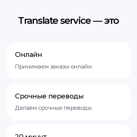
Услуги
пн-пт 9:00−18:00
О нас
Этапы
FAQ
Контакты
+48 575 504 535
doc@translate-service.pl