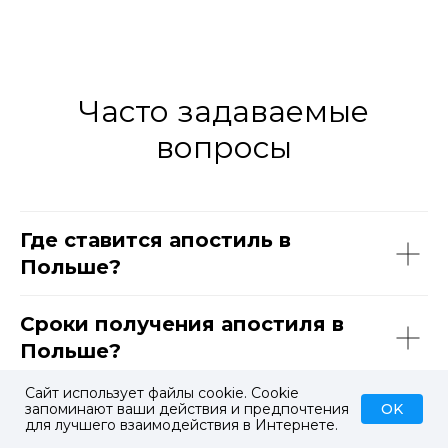
Часто задаваемые
вопросы
Где ставится апостиль в
Польше?
Сроки получения апостиля в
Польше?
Сайт использует файлы cookie. Cookie
Кто может подать документы
OK
запоминают ваши действия и предпочтения
для лучшего взаимодействия в Интернете.
на апостиль в Польше?