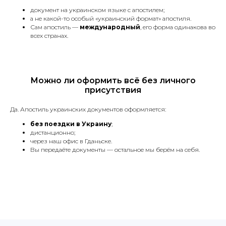
документ на украинском языке с апостилем;
а не какой-то особый «украинский формат» апостиля.
Сам апостиль —
международный
, его форма одинакова во
Языки с которыми
всех странах.
мы работаем
Можно ли оформить всё без личного
Английский
Итальянский
присутствия
Да. Апостиль украинских документов оформляется:
Польский
Французский
без поездки в Украину
;
дистанционно;
через наш офис в Гданьске.
Украинский
Молдавский
Вы передаёте документы — остальное мы берём на себя.
Русский
Грузинский
Немецкий
Словацкий