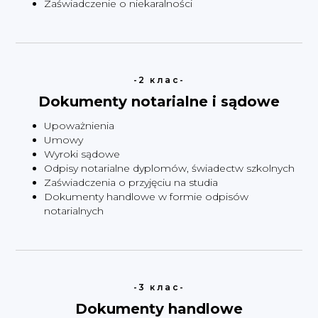
Zaświadczenie o niekaralności
-2 клас-
Dokumenty notarialne i sądowe
Upoważnienia
Umowy
Wyroki sądowe
Odpisy notarialne dyplomów, świadectw szkolnych
Zaświadczenia o przyjęciu na studia
Dokumenty handlowe w formie odpisów
notarialnych
-3 клас-
Dokumenty handlowe