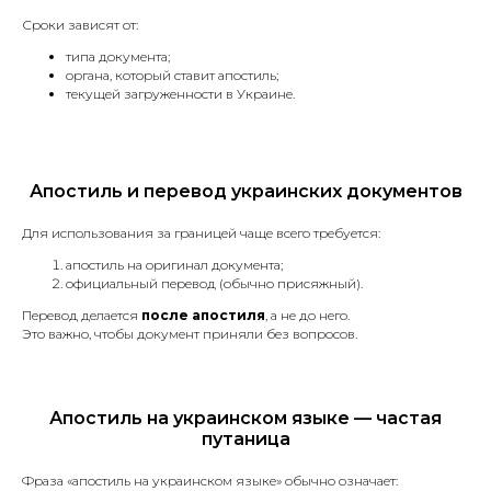
Сроки зависят от:
типа документа;
органа, который ставит апостиль;
Справка о несудимости
текущей загруженности в Украине.
в Польше и Украине
Сделаем справку о несудимости в
Польше или Украине, без личного
присуствия.
Апостиль и перевод украинских документов
Для использования за границей чаще всего требуется:
апостиль на оригинал документа;
официальный перевод (обычно присяжный).
Устные переводы
Перевод делается
после апостиля
, а не до него.
Это важно, чтобы документ приняли без вопросов.
Синхронный перевод,
последовательный перевод, деловых
встреч и других мероприятий.
Апостиль на украинском языке — частая
путаница
Фраза «апостиль на украинском языке» обычно означает: