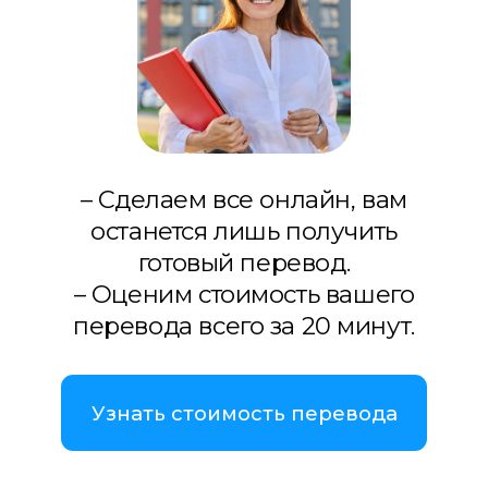
– Сделаем все онлайн, вам
останется лишь получить
готовый перевод.
– Оценим стоимость вашего
перевода всего за 20 минут.
Узнать стоимость перевода
Связаться с нами
WhatsApp
Telegram
Viber
Если вы ищете
присяжного
переводчика в Белостоке
, значит
вам нужен
официальный перевод