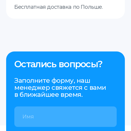
Высылайте сканы
или фото
документов,
и мы оперативно
оценим стоимость
и сроки перевода.
Add files
Соглашаюсь с
политикой
конфиденциальности