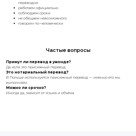
переводом
Забирайте готовый документ в офисе,
работаем официально
заказывайте доставку курьером или
соблюдаем сроки
по почте.
не обещаем невозможного
говорим по-человечески
Частые вопросы
Примут ли перевод в ужонде?
Да, если это присяжный перевод.
FAQ
Это нотариальный перевод?
В Польше используется присяжный перевод — именно его мы
выполняем.
Можно ли срочно?
Иногда да, зависит от языка и объёма.