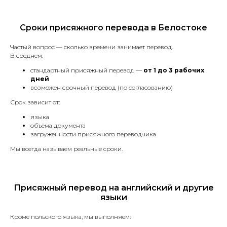
Сроки присяжного перевода в Белостоке
Отправить
Частый вопрос — сколько времени занимает перевод.
В среднем:
Нажимая на кнопку «Отправить», я соглашаюсь
стандартный присяжный перевод —
от 1 до 3 рабочих
с
политикой конфиденциальности
дней
возможен срочный перевод (по согласованию)
Срок зависит от:
языка
объёма документа
загруженности присяжного переводчика
Мы всегда называем реальные сроки.
Как мы работаем
Присяжный перевод на английский и другие
языки
Кроме польского языка, мы выполняем: