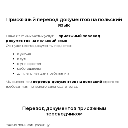
Присяжный перевод документов на польский
Онлайн
язык
Принимаем заказы онлайн.
Одна из самых частых услуг —
присяжный перевод
документов на польский язык
.
Он нужен, когда документы подаются:
24/7
в ужонд
Работаем 7 дней в неделю.
в суд
в университет
работодателю
для легализации пребывания
Срочные переводы
Мы выполняем
перевод документов на польский
строго по
Делаем срочные переводы.
требованиям польского законодательства.
20 минут
Перевод документов присяжным
Оценка стоимости за 20 минут.
переводчиком
Важно понимать разницу: