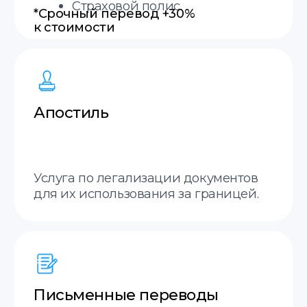
Английский
Итальянский
Польский
Французский
Украинский
Молдавский
Русский
Грузинский
Немецкий
Словацкий
Испанский
+20 языков