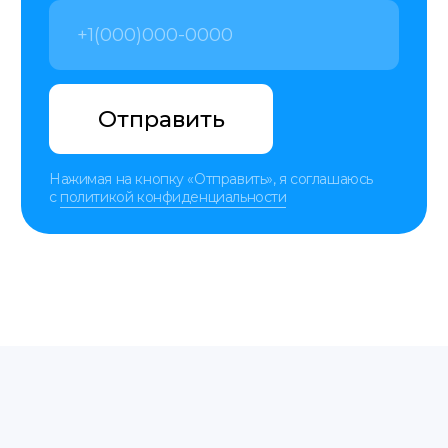
Отправить
Al. 29 listopada 48a
Услуги
пн-пт 9:00−20:00
О нас
Этапы
FAQ
Контакты
+48 575 504 535
doc@translate-service.pl