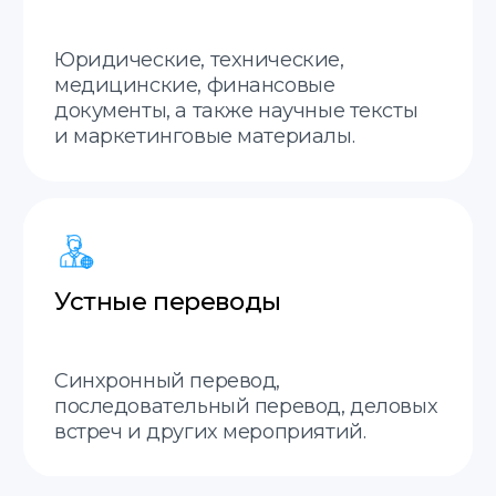
Оценка стоимости
перевода — всего
за 20 минут
Высылайте сканы
или фото
документов,
и мы оперативно
оценим стоимость
и сроки перевода.