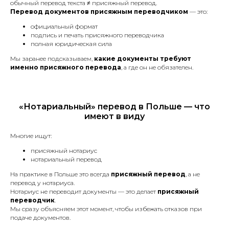
Гарантия возврата
обычный перевод текста ≠ присяжный перевод.
Перевод документов присяжным переводчиком
— это:
Гарантия возврата средств,
если не примут перевод.
официальный формат
подпись и печать присяжного переводчика
полная юридическая сила
Мы заранее подсказываем,
какие документы требуют
Бесплатная доставка
именно присяжного перевода
, а где он не обязателен.
Бесплатная доставка по Польше.
«Нотариальный» перевод в Польше — что
имеют в виду
Многие ищут:
Остались вопросы?
присяжный нотариус
нотариальный перевод
Заполните форму, наш
менеджер свяжется с вами
На практике в Польше это всегда
присяжный перевод
, а не
в ближайшее время.
перевод у нотариуса.
Нотариус не переводит документы — это делает
присяжный
переводчик
.
Мы сразу объясняем этот момент, чтобы избежать отказов при
подаче документов.