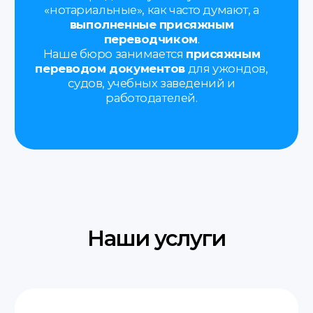
Паспорт или иной документ,
удостоверяющий личность.
Свидетельства (о рождении,
браке, разводе, смерти).
Водительские права.
Документы на автомобиль
(техпаспорт, договоры купли-
продажи).
Дипломы и аттестаты.
Доверенности.
Договоры купли-продажи
разного рода имущества.
Судебные решения
и заявления.
Трудовая книжка.
Медицинские справки
и заключения.
Банковские выписки, отчёты
и справки.
Лицензии и сертификаты.