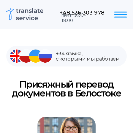
+48 536 303 978
пн-пт 9:00–
18:00
+34 языка,
с которыми мы работаем
Присяжный перевод
документов в Белостоке