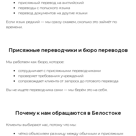
Оценка
присяжный перевод на английский
переводы с польского языка
Вы присылаете документы,
перевод документов на другие языки
мы определяем стоимость
и сроки за 20 минут.
Если язык редкий — мы сразу скажем, сколько это займёт по
времени.
Оплата
Присяжные переводчики и бюро переводов
После согласования цены вы оплачиваете
Мы работаем как бюро, которое:
заказ удобным способом.
сотрудничает с присяжными переводчиками
проверяет требования учреждений
сопровождает клиента от запроса до готового перевода
Вы не ищете переводчика сами — мы берём это на себя.
Перевод и заверение
Наш присяжный переводчик выполняет
перевод и проставляет свою печать.
Почему к нам обращаются в Белостоке
Клиенты выбирают нас, потому что мы:
чётко объясняем разницу между обычным и присяжным
Получение