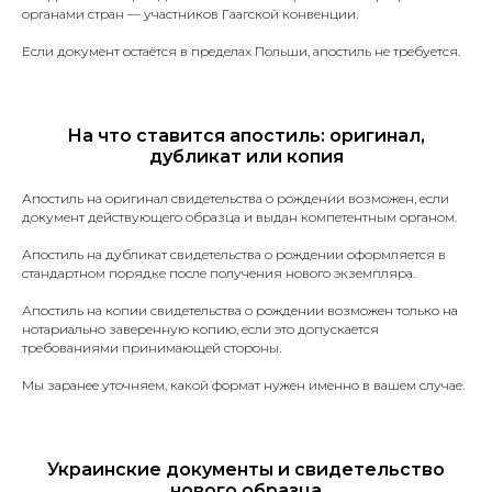
органами стран — участников Гаагской конвенции.
Если документ остаётся в пределах Польши, апостиль не требуется.
На что ставится апостиль: оригинал,
дубликат или копия
Апостиль на оригинал свидетельства о рождении возможен, если
документ действующего образца и выдан компетентным органом.
Апостиль на дубликат свидетельства о рождении оформляется в
стандартном порядке после получения нового экземпляра.
Апостиль на копии свидетельства о рождении возможен только на
нотариально заверенную копию, если это допускается
Наши услуги
требованиями принимающей стороны.
Мы заранее уточняем, какой формат нужен именно в вашем случае.
Украинские документы и свидетельство
Присяжные переводы
нового образца