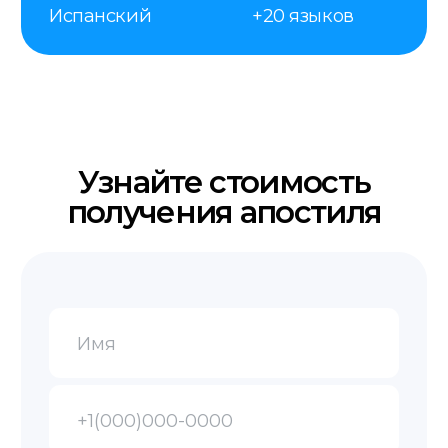
Наш сотрудник со всеми документами
едет в МИД получать для вас апостиль.
Получение
Забирайте готовый документ в офисе,
заказывайте доставку курьером или
по почте.
Контакты
+48 575 504 535