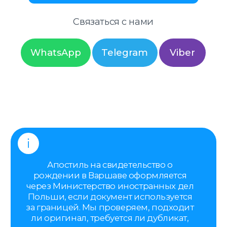
через Министерство иностранных дел
Польши, если документ используется
за границей. Мы проверяем, подходит
ли оригинал, требуется ли дубликат,
можно ли апостилировать копию, и
сопровождаем процедуру до
получения готового документа без
лишних действий со стороны клиента.
Вы можете обратиться к нам за
апостилем в любое время
— мы
проконсультируем вас и обсудим все
детали и условия оформления.