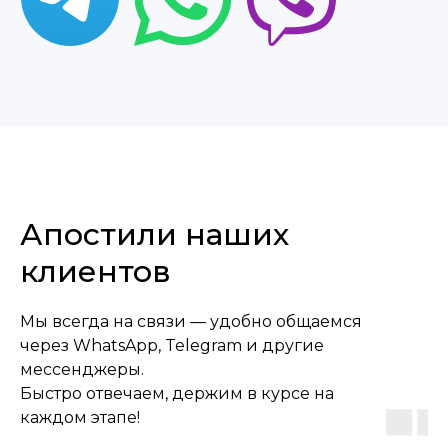
Узнайте стоимость
получения апостиля
Апостили наших
клиентов
Мы всегда на связи — удобно общаемся
через WhatsApp, Telegram и другие
мессенджеры.
+48
Быстро отвечаем, держим в курсе на
каждом этапе!
Соглашаюсь с
политикой
конфиденциальности