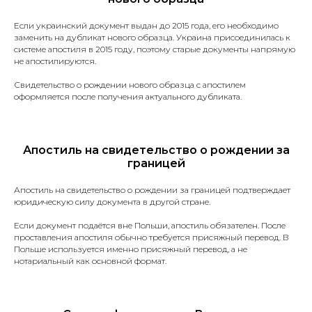
Если украинский документ выдан до 2015 года, его необходимо
Паспорт или иной документ,
заменить на дубликат нового образца. Украина присоединилась к
удостоверяющий личность.
системе апостиля в 2015 году, поэтому старые документы напрямую
не апостилируются.
Свидетельства (о рождении,
браке, разводе, смерти).
Свидетельство о рождении нового образца с апостилем
Водительские права.
оформляется после получения актуального дубликата.
Документы на автомобиль
(техпаспорт, договоры купли-
продажи).
Апостиль на свидетельство о рождении за
Дипломы и аттестаты.
границей
Доверенности.
Договоры купли-продажи
Апостиль на свидетельство о рождении за границей подтверждает
разного рода имущества.
юридическую силу документа в другой стране.
Судебные решения
и заявления.
Если документ подаётся вне Польши, апостиль обязателен. После
проставления апостиля обычно требуется присяжный перевод. В
Трудовая книжка.
Польше используется именно присяжный перевод, а не
Медицинские справки
нотариальный как основной формат.
и заключения.
Банковские выписки, отчёты
и справки.
Лицензии и сертификаты.