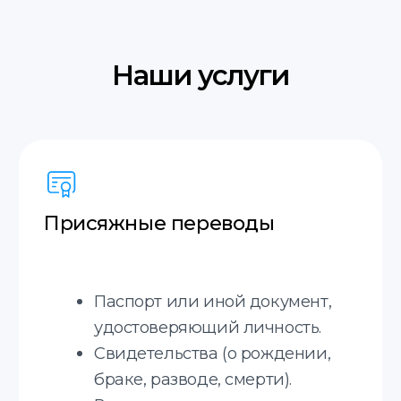
Английский
Итальянский
Польский
Французский
Украинский
Молдавский
Русский
Грузинский
Немецкий
Словацкий
Испанский
+20 языков