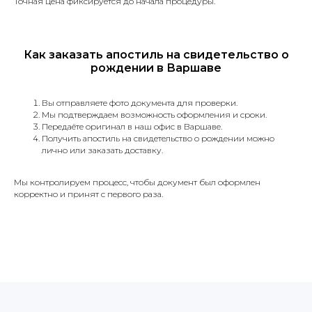
Точная цена фиксируется до начала процедуры.
в Польше и Украине
Сделаем справку о несудимости в
Польше или Украине, без личного
Как заказать апостиль на свидетельство о
присуствия.
рождении в Варшаве
Вы отправляете фото документа для проверки.
Мы подтверждаем возможность оформления и сроки.
Передаёте оригинал в наш офис в Варшаве.
Получить апостиль на свидетельство о рождении можно
Устные переводы
лично или заказать доставку.
Синхронный перевод,
Мы контролируем процесс, чтобы документ был оформлен
последовательный перевод, деловых
корректно и принят с первого раза.
встреч и других мероприятий.
Языки с которыми
мы работаем