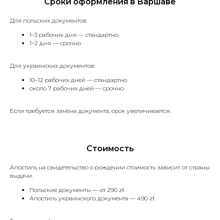
Сроки оформления в Варшаве
Документы, необходимые для
подачи в миграционный отдел
Для польских документов:
(для получения вида
1–3 рабочих дня — стандартно
на жительство, разрешения
1–2 дня — срочно
на работу, изменения
гражданства и другие).
Для украинских документов:
Страховой полис.
*Срочный перевод +30%
10–12 рабочих дней — стандартно
к стоимости
около 7 рабочих дней — срочно
Если требуется замена документа, срок увеличивается.
Апостиль
Стоимость
Услуга по легализации документов
для их использования за границей.
Апостиль на свидетельство о рождении стоимость зависит от страны
выдачи.
Польские документы — от 290 zł.
Апостиль украинского документа — 490 zł.
Справка о несудимости