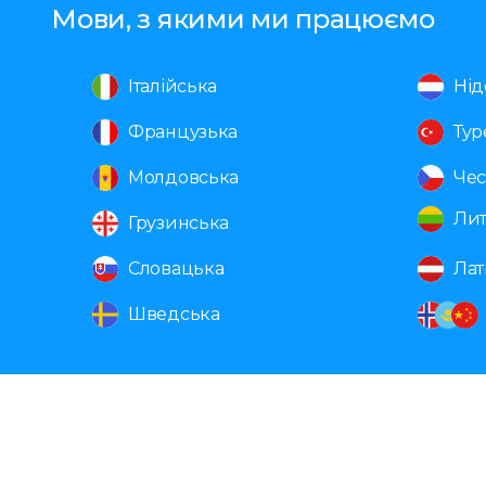
Мови, з якими ми працюємо
Італійська
Нід
Французька
Тур
Молдовська
Чес
Лит
Грузинська
Словацька
Лат
Шведська