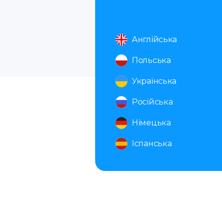
Англійська
Польська
Українська
Російська
Німецька
Іспанська