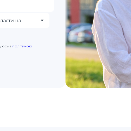
жуюсь з
політикою