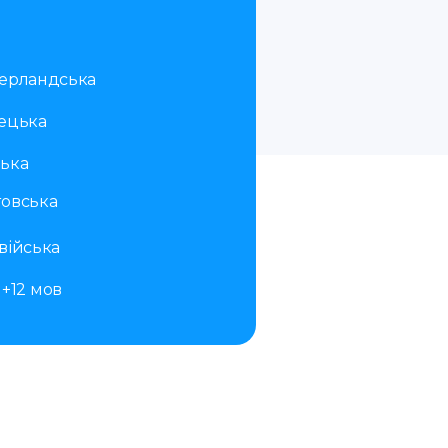
ерландська
ецька
ька
овська
війська
+12 мов