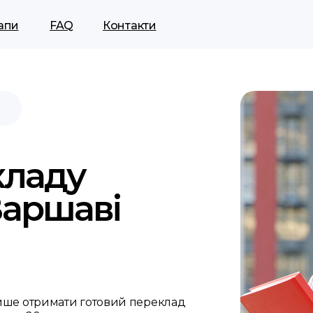
апи
FAQ
Контакти
кладу
Варшаві
лише отримати готовий переклад