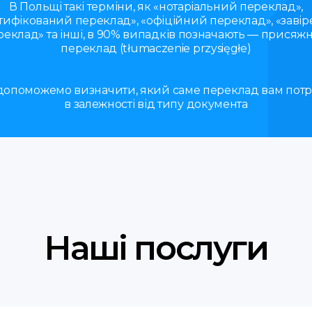
В Польщі такі терміни, як «нотаріальний переклад»,
тифікований переклад», «офіційний переклад», «заві
реклад» та інші, в 90% випадків позначають — присяж
переклад (tłumaczenie przysięgłe)
допоможемо визначити, який саме переклад вам потрі
в залежності від типу документа
Наші послуги