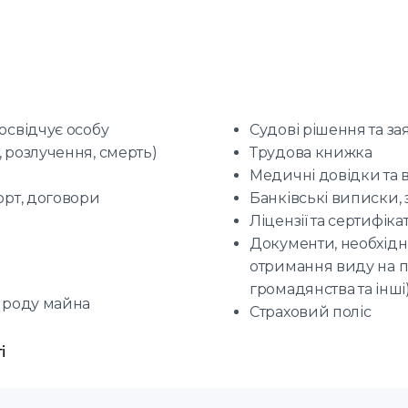
освідчує особу
Судові рішення та за
 розлучення, смерть)
Трудова книжка
Медичні довідки та
орт, договори
Банківські виписки, 
Ліцензії та сертифіка
Документи, необхідні
отримання виду на п
громадянства та інші
о роду майна
Страховий поліс
і