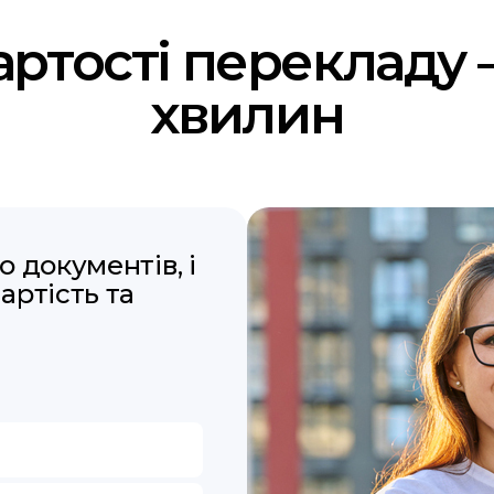
артості перекладу 
хвилин
 документів, і
артість та