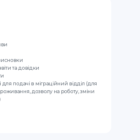
яви
 висновки
звіти та довідки
ти
 для подачі в міграційний відділ (для
роживання, дозволу на роботу, зміни
)