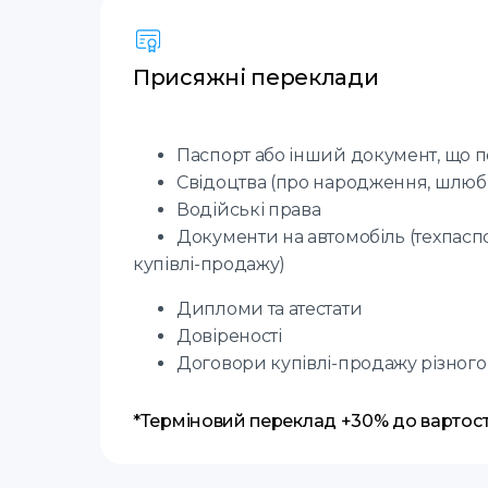
Присяжні переклади
Паспорт або інший документ, що п
Свідоцтва (про народження, шлюб,
Водійські права
Документи на автомобіль (техпасп
купівлі-продажу)
Дипломи та атестати
Довіреності
Договори купівлі-продажу різног
*Терміновий переклад +30% до вартост