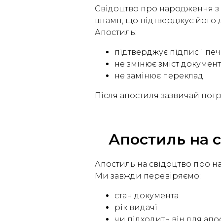
Свідоцтво про народження з
штамп, що підтверджує його д
Апостиль:
підтверджує підпис і печ
не змінює зміст документ
не замінює переклад
Після апостиля зазвичай пот
Апостиль на 
Апостиль на свідоцтво про н
Ми завжди перевіряємо:
стан документа
рік видачі
чи підходить він для ап