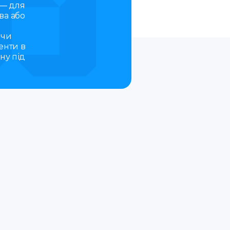
 — для
ва або
 чи
енти в
ну під