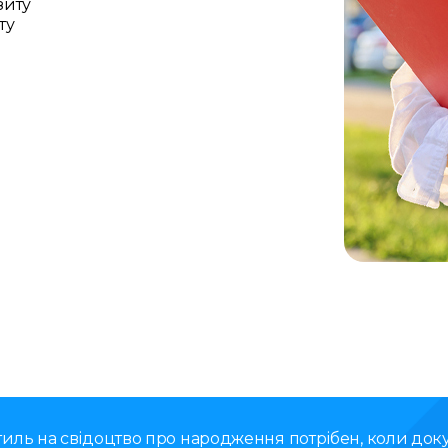
зиту
ту
иль на свідоцтво про народження потрібен, коли док