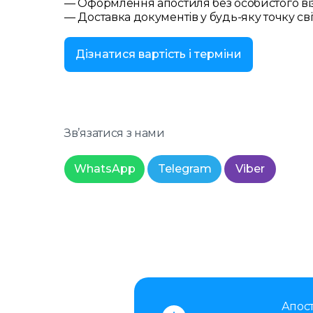
— Оформлення апостиля без особистого ві
— Доставка документів у будь-яку точку сві
Дізнатися вартість і терміни
Зв’язатися з нами
WhatsApp
Telegram
Viber
Апост