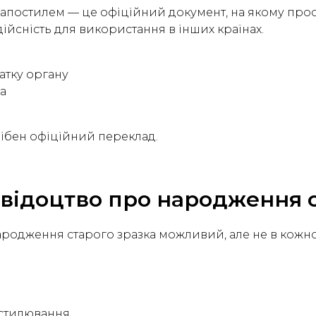
 апостилем — це офіційний документ, на якому про
ійсність для використання в інших країнах.
атку органу
а
рібен офіційний переклад.
свідоцтво про народження с
ародження старого зразка можливий, але не в кожн
остилювання