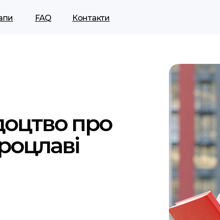
апи
FAQ
Контакти
доцтво про
роцлаві