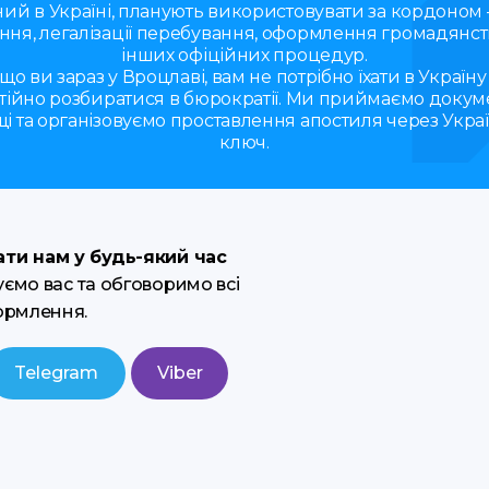
ий в Україні, планують використовувати за кордоном
ння, легалізації перебування, оформлення громадянст
інших офіційних процедур.
що ви зараз у Вроцлаві, вам не потрібно їхати в Україну
тійно розбиратися в бюрократії. Ми приймаємо докум
і та організовуємо проставлення апостиля через Украї
ключ.
ти нам у будь-який час
ємо вас та обговоримо всі
ормлення.
Telegram
Viber