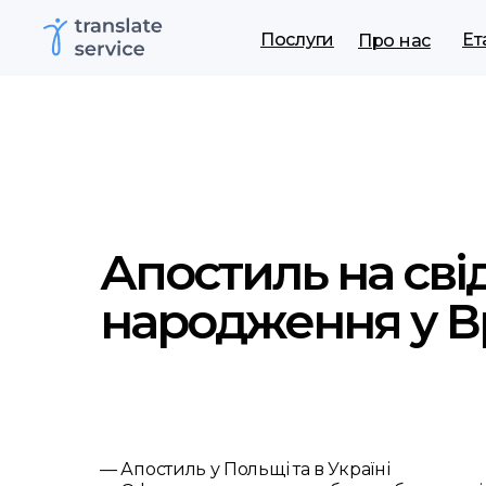
Послуги
Ет
Про нас
Апостиль на сві
народження у В
— Апостиль у Польщі та в Україні