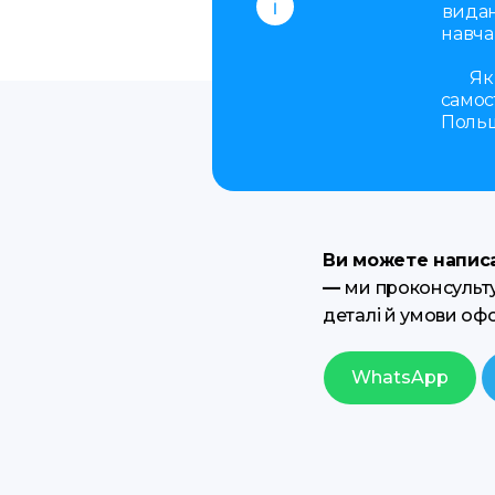
видан
навча
Як
самос
Польщ
Ви можете написа
—
ми проконсульту
деталі й умови оф
WhatsApp