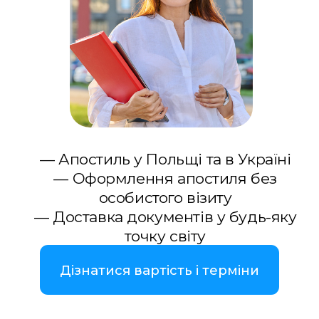
— Апостиль у Польщі та в Україні
— Оформлення апостиля без
особистого візиту
— Доставка документів у будь-яку
точку світу
Дізнатися вартість і терміни
Зв’язатися з нами
WhatsApp
Telegram
Viber
Апостиль документів потрібен, коли
офіційні папери необхідно
використати за кордоном. Часто цей