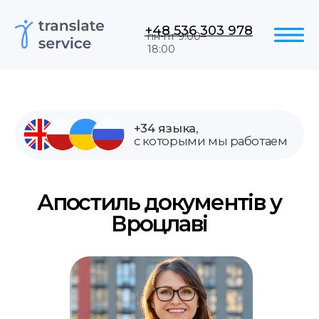
+48 536 303 978
пн-пт 9:00–
18:00
+34 языка,
с которыми мы работаем
Апостиль документів у
Вроцлаві