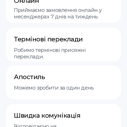
Етапи
FAQ
Контакти
+48 575 504 535
doc@translate-service.pl
Договір оферти
Політика
translate service © 2025
конфіденційності