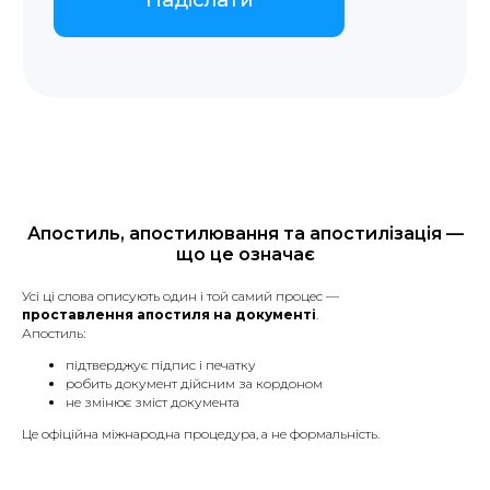
Апостиль, апостилювання та апостилізація —
що це означає
Усі ці слова описують один і той самий процес —
проставлення апостиля на документі
.
Апостиль:
підтверджує підпис і печатку
робить документ дійсним за кордоном
не змінює зміст документа
Це офіційна міжнародна процедура, а не формальність.