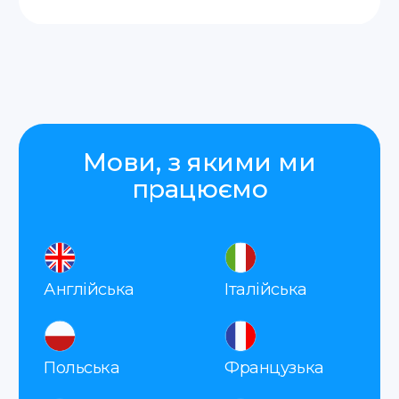
Натискаючи на кнопку «Відправити», я
погоджуюсь з
політикою конфіденційності
Як ми працюємо
Оцінка
Ви залишаєте заявку, а ми
запитуємо всі необхідні дані для
оформлення апостиль.