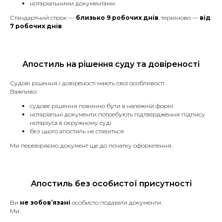
нотаріальними документами
Стандартний строк —
близько 9 робочих днів
, терміново —
від
7 робочих днів
.
Наші послуги
Апостиль на рішення суду та довіреності
Судові рішення і довіреності мають свої особливості.
Важливо:
Присяжные переводы
судове рішення повинно бути в належній формі
нотаріальні документи потребують підтвердження підпису
нотаріуса в окружному суді
Паспорт або інший документ,
без цього апостиль не ставиться
що посвідчує особу.
Ми перевіряємо документ ще до початку оформлення.
Свідоцтва (про народження,
шлюб, розірвання шлюбу,
смерть).
Водійські права.
Апостиль без особистої присутності
Документи на автомобіль
Ви
не зобов’язані
особисто подавати документи.
(техпаспорт, договори купівлі-
Ми:
продажу).