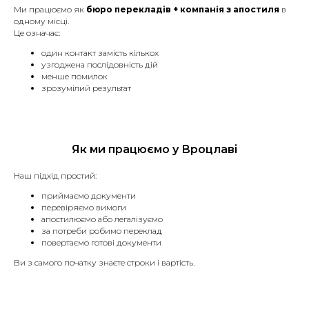
Ми працюємо як
бюро перекладів + компанія з апостиля
в
Апостиль
одному місці.
Це означає:
один контакт замість кількох
Послуга з легалізації документів для
узгоджена послідовність дій
їх використання за кордоном.
менше помилок
зрозумілий результат
Довідка про
Як ми працюємо у Вроцлаві
несудимість у Польщі
Наш підхід простий:
Зробимо довідку про несудимість у
Польщі, без особистої присутності.
приймаємо документи
перевіряємо вимоги
апостилюємо або легалізуємо
за потреби робимо переклад
повертаємо готові документи
Ви з самого початку знаєте строки і вартість.
Усні переклади