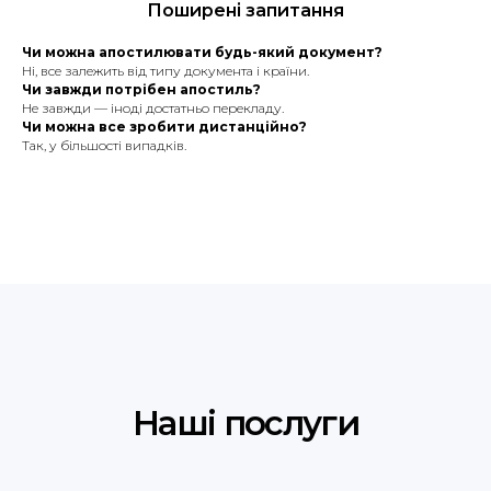
Поширені запитання
Синхронний переклад, послідовний
переклад, ділових зустрічей та інших
Чи можна апостилювати будь-який документ?
заходів.
Ні, все залежить від типу документа і країни.
Чи завжди потрібен апостиль?
Не завжди — іноді достатньо перекладу.
Чи можна все зробити дистанційно?
Так, у більшості випадків.
Мови, з якими ми
працюємо
Англійська
Італійська
Польська
Французька
Українська
Молдовська