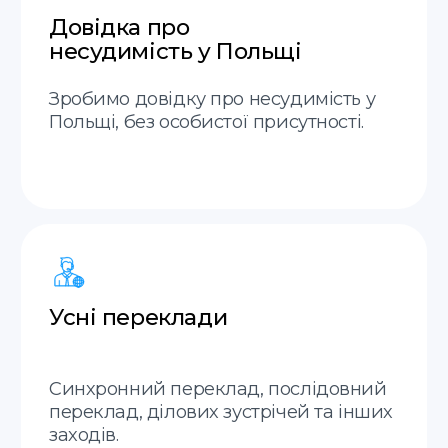
Залишились
питання?
Заповніть форму, наш
менеджер зв'яжеться з вами
найближчим часом
Відправити