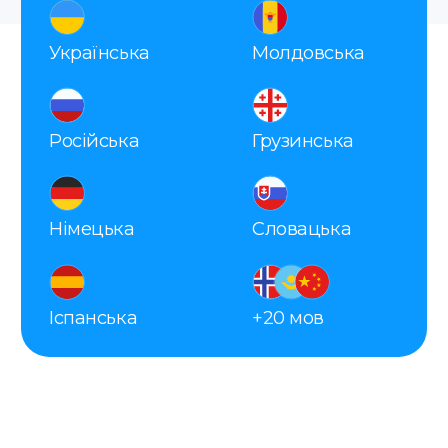
Оплата
Після погодження ви оплачуєте
замовлення зручним для вас способом.
Оформлюємо апостиль
Наш співробітник з усіма документами їде
до МЗС, щоб отримати для вас апостиль.
Отримання
Заберіть готовий документ в офісі,
замовте доставку кур’єром або поштою.