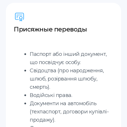
Російська
Грузинська
Німецька
Словацька
Іспанська
+20 мов
Дізнайтеся більше про
отримання юридичних
документів у Польщі