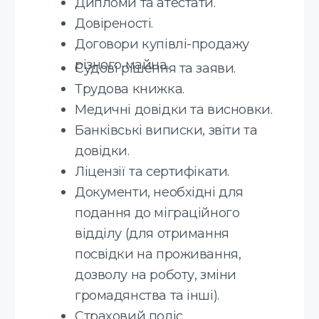
Соглашаюсь с
политикой
конфиденциальности
Надіслати
Translate service — це