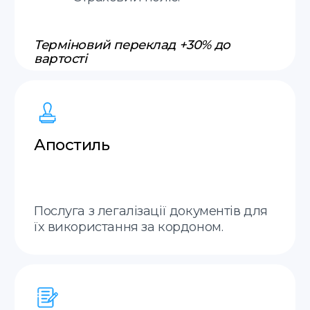
Онлайн
Приймаємо замовлення онлайн у
месенджерах 7 днів на тиждень.
Термінові переклади
Робимо термінові присяжні
переклади.
Апостиль
Можемо зробити за один день
Швидка комунікація
Відповідаємо на
повідомлення до хвилини.
Міжнародна доставка
Доставка документів у будь-який куточок
світу