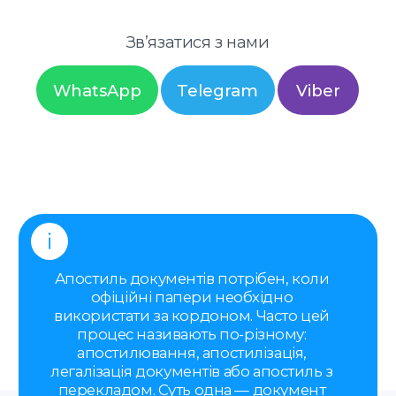
процес називають по-різному:
апостилювання, апостилізація,
легалізація документів або апостиль з
перекладом. Суть одна — документ
має бути правильно підготовлений
для іншої країни.
Якщо ви перебуваєте у Вроцлаві, ми
допоможемо
апостилювати
документи без особистої
присутності
, пояснимо порядок і
візьмемо процес на себе.
Ви можете написати нам у будь-який
час —
ми проконсультуємо вас та
обговоримо всі деталі й умови
оформлення.