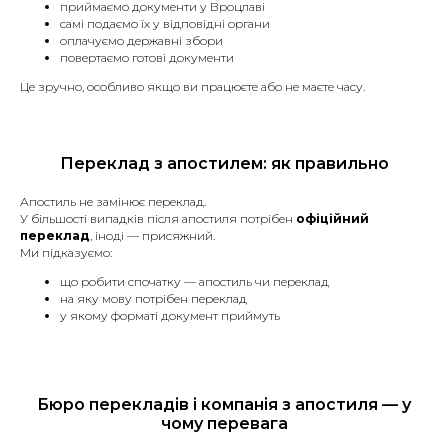
Дипломи та атестати.
приймаємо документи у Вроцлаві
Довіреності.
самі подаємо їх у відповідні органи
оплачуємо державні збори
Договори купівлі-продажу
повертаємо готові документи
різного майна.
Судові рішення та заяви.
Це зручно, особливо якщо ви працюєте або не маєте часу.
Трудова книжка.
Медичні довідки та висновки.
Банківські виписки, звіти та
довідки.
Переклад з апостилем: як правильно
Ліцензії та сертифікати.
Документи, необхідні для
Апостиль не замінює переклад.
подання до міграційного
У більшості випадків після апостиля потрібен
офіційний
відділу (для отримання
переклад
, іноді — присяжний.
Ми підказуємо:
посвідки на проживання,
дозволу на роботу, зміни
що робити спочатку — апостиль чи переклад
громадянства та інші).
на яку мову потрібен переклад
у якому форматі документ приймуть
Страховий поліс.
Терміновий переклад +30% до
вартості
Бюро перекладів і компанія з апостиля — у
чому перевага