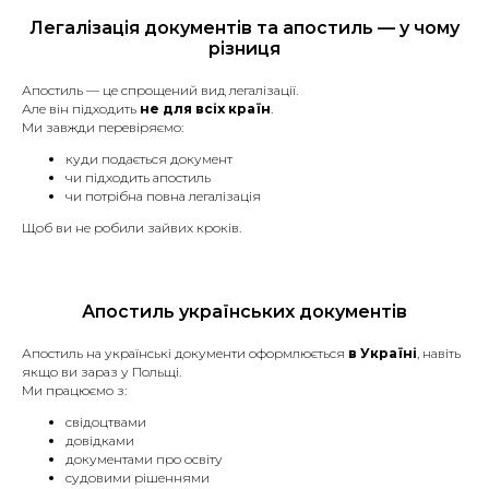
Легалізація документів та апостиль — у чому
різниця
Апостиль — це спрощений вид легалізації.
Але він підходить
не для всіх країн
.
Ми завжди перевіряємо:
куди подається документ
чи підходить апостиль
чи потрібна повна легалізація
Щоб ви не робили зайвих кроків.
Апостиль українських документів
Апостиль на українські документи оформлюється
в Україні
, навіть
якщо ви зараз у Польщі.
Ми працюємо з:
свідоцтвами
довідками
документами про освіту
судовими рішеннями