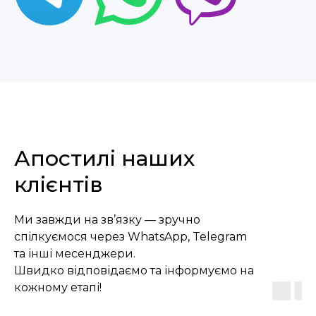
Дізнайтеся вартість
отримання вже
сьогодні
Апостилі наших
клієнтів
Ми завжди на зв’язку — зручно
+48
спілкуємося через WhatsApp, Telegram
та інші месенджери.
Соглашаюсь с
политикой
конфиденциальности
Швидко відповідаємо та інформуємо на
кожному етапі!
Надіслати