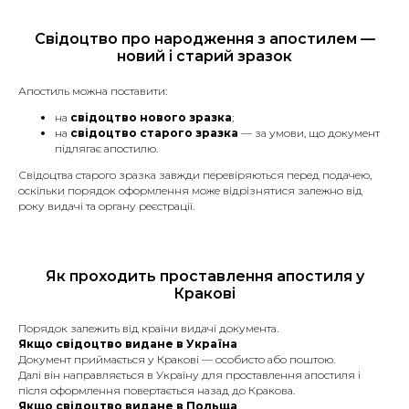
Паспорт або інший документ,
що посвідчує особу.
Свідоцтво про народження з апостилем —
Свідоцтва (про народження,
новий і старий зразок
шлюб, розірвання шлюбу,
смерть).
Апостиль можна поставити:
Водійські права.
на
свідоцтво нового зразка
;
Документи на автомобіль
на
свідоцтво старого зразка
— за умови, що документ
(техпаспорт, договори купівлі-
підлягає апостилю.
продажу).
Свідоцтва старого зразка завжди перевіряються перед подачею,
Дипломи та атестати.
оскільки порядок оформлення може відрізнятися залежно від
Довіреності.
року видачі та органу реєстрації.
Договори купівлі-продажу
різного майна.
Судові рішення та заяви.
Трудова книжка.
Як проходить проставлення апостиля у
Медичні довідки та висновки.
Кракові
Банківські виписки, звіти та
довідки.
Порядок залежить від країни видачі документа.
Ліцензії та сертифікати.
Якщо свідоцтво видане в Україна
Документи, необхідні для
Документ приймається у Кракові — особисто або поштою.
подання до міграційного
Далі він направляється в Україну для проставлення апостиля і
після оформлення повертається назад до Кракова.
відділу (для отримання
Якщо свідоцтво видане в Польща