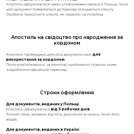
посвідки на проживання,
Апостиль оформлюється через уповноважені органи в Польщі, після
дозволу на роботу, зміни
чого документ повертається до Кракова та видається клієнту.
громадянства та інші).
Особиста присутність клієнта, як правило, не потрібна.
Страховий поліс.
Терміновий переклад +30% до
Апостиль на свідоцтво про народження за
вартості
кордоном
Апостиль підтверджує дійсність документа саме
для
використання за кордоном
.
Після апостилювання, за вимогою приймаючої сторони, може
Апостиль
знадобитися офіційний переклад.
Послуга з легалізації документів для
їх використання за кордоном.
Строки оформлення
Для документів, виданих у Польщі
Апостиль оформлюється
від 3 робочих днів
.
Точний строк залежить від типу документа та органу, який його
видав.
Довідка про
несудимість у Польщі
Для документів, виданих в Україні