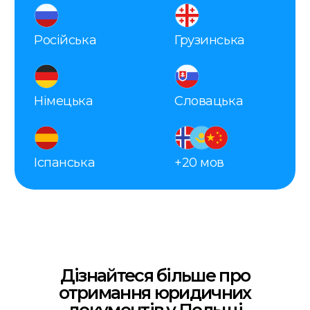
Оцінка
Ви залишаєте заявку, а ми
запитуємо всі необхідні дані для
оформлення апостиль.
Оплата
Після погодження ви оплачуєте
замовлення зручним для вас способом.
Оформлюємо апостиль
Наш співробітник з усіма документами їде
до МЗС, щоб отримати для вас апостиль.