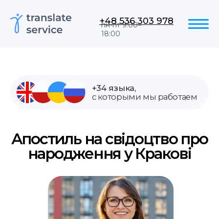
+48 536 303 978
пн-пт 9:00–
18:00
+34 языка,
с которыми мы работаем
Апостиль на свідоцтво про
народження у Кракові