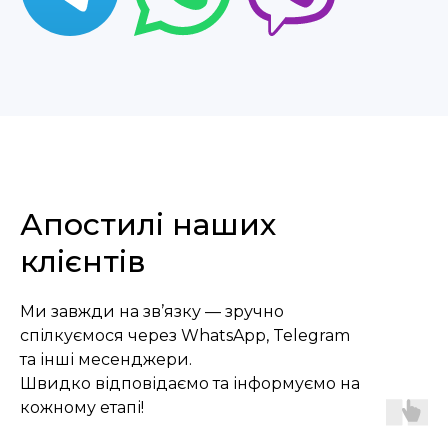
Дізнайтеся вартість
отримання вже
сьогодні
Апостилі наших
клієнтів
Ми завжди на зв’язку — зручно
+48
спілкуємося через WhatsApp, Telegram
та інші месенджери.
Соглашаюсь с
политикой
конфиденциальности
Швидко відповідаємо та інформуємо на
кожному етапі!
Надіслати