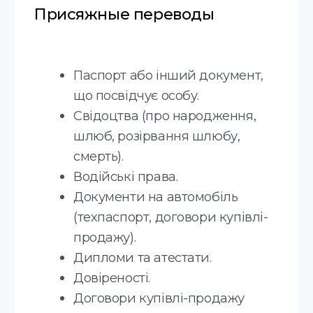
Англійська
Італійська
Польська
Французька
Українська
Молдовська
Російська
Грузинська
Німецька
Словацька
Іспанська
+20 мов