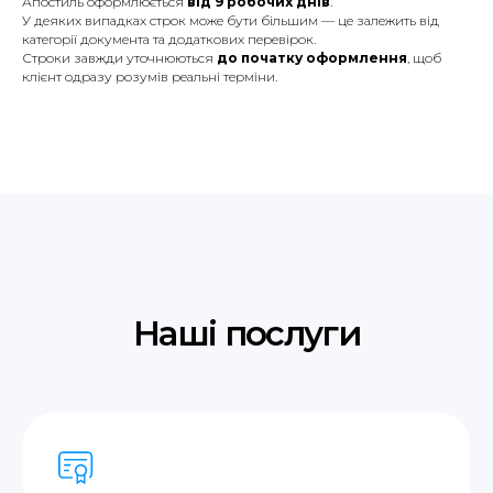
Апостиль оформлюється
від 9 робочих днів
.
Зробимо довідку про несудимість у
У деяких випадках строк може бути більшим — це залежить від
Польщі, без особистої присутності.
категорії документа та додаткових перевірок.
Строки завжди уточнюються
до початку оформлення
, щоб
клієнт одразу розумів реальні терміни.
Усні переклади
Синхронний переклад, послідовний
переклад, ділових зустрічей та інших
заходів.
Мови, з якими ми
працюємо