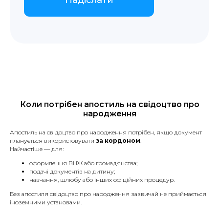
Коли потрібен апостиль на свідоцтво про
народження
Апостиль на свідоцтво про народження потрібен, якщо документ
Наші послуги
планується використовувати
за кордоном
.
Найчастіше — для:
оформлення ВНЖ або громадянства;
подачі документів на дитину;
навчання, шлюбу або інших офіційних процедур.
Присяжные переводы
Без апостиля свідоцтво про народження зазвичай не приймається
іноземними установами.