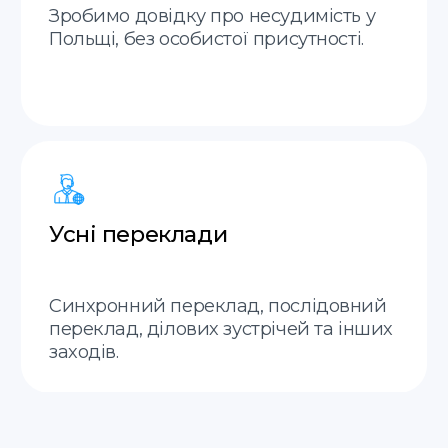
Швидка комунікація
Відповідаємо на
повідомлення до хвилини.
Міжнародна доставка
Доставка документів у будь-який куточок
світу
Залишились
питання?
Заповніть форму, наш
менеджер зв'яжеться з вами
найближчим часом