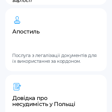
Translate service — це
Онлайн
Приймаємо замовлення онлайн у
месенджерах 7 днів на тиждень.
Термінові переклади
Робимо термінові присяжні
переклади.
Апостиль
Можемо зробити за один день