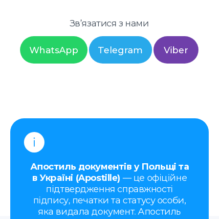
в Україні (Apostille)
— це офіційне
підтвердження справжності
підпису, печатки та статусу особи,
яка видала документ. Апостиль
проставляється для того, щоб
документ, оформлений у Польщі
або в Україні, мав юридичну силу за
кордоном.
Ви можете написати нам у будь-який
час —
ми проконсультуємо вас та
обговоримо всі деталі й умови
оформлення.