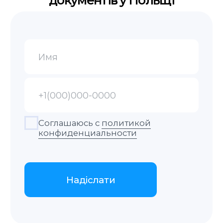
Отримання
Заберіть готовий документ в офісі,
замовте доставку кур’єром або поштою.
Контакти
+48 575 504 535
doc@translate-service.pl