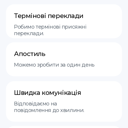
Послуги
Про нас
пн-пт 9:00−19:00
Етапи
FAQ
Контакти
+48 575 504 535
doc@translate-service.pl
Договір оферти
Політика
translate service © 2025
конфіденційності