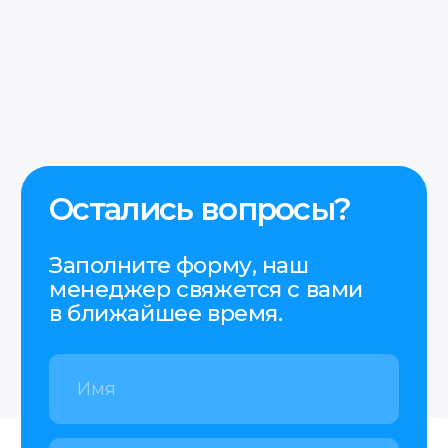
Услуги
пн-пт 9:00−18:00
О нас
Этапы
FAQ
Контакты
+48 575 504 535
doc@translate-service.pl