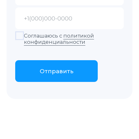
удобным способом.
Получение справки
Наш сотрудник со всеми документами
едет в суд получать для вас справку.
Получение
Забирайте готовый документ в офисе,
заказывайте доставку курьером или
по почте.