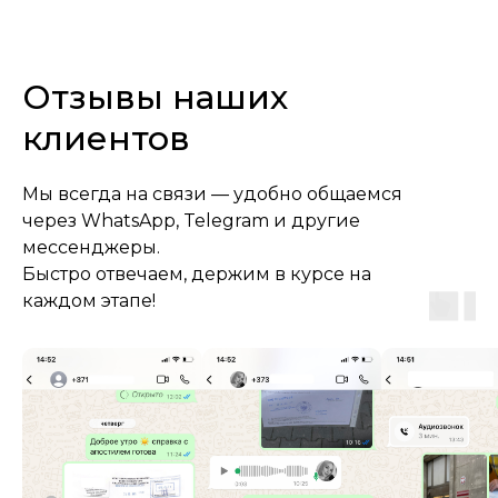
Отзывы наших
клиентов
+48
Мы всегда на связи — удобно общаемся
Соглашаюсь с
политикой
конфиденциальности
через WhatsApp, Telegram и другие
мессенджеры.
Быстро отвечаем, держим в курсе на
Отправить
каждом этапе!
Наши услуги