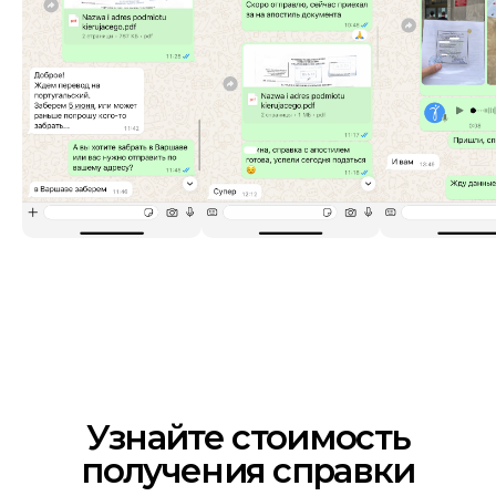
Присяжные переводы
Паспорт или иной документ,
удостоверяющий личность.
Свидетельства (о рождении,
браке, разводе, смерти).
Водительские права.
Документы на автомобиль
(техпаспорт, договоры купли-
продажи).
Дипломы и аттестаты.
Доверенности.
Договоры купли-продажи
разного рода имущества.
Судебные решения
и заявления.