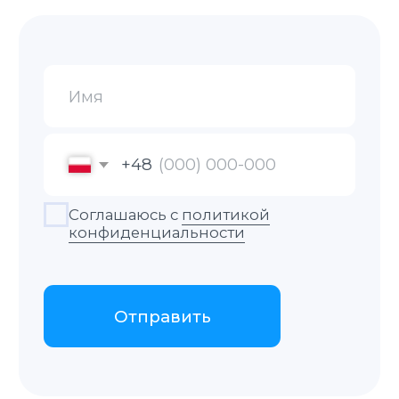
Трудовая книжка.
Медицинские справки
и заключения.
Банковские выписки, отчёты
и справки.
Лицензии и сертификаты.
Документы, необходимые для
подачи в миграционный отдел
(для получения вида
на жительство, разрешения
на работу, изменения
гражданства и другие).
Страховой полис.
*Срочный перевод +30%
к стоимости
Апостиль
Услуга по легализации документов