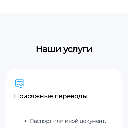
для их использования за границей.
Справка о несудимости
в Польше и Украине
Сделаем справку о несудимости в
Польше или Украине, без личного
присуствия.
Устные переводы
Синхронный перевод,
последовательный перевод, деловых
встреч и других мероприятий.