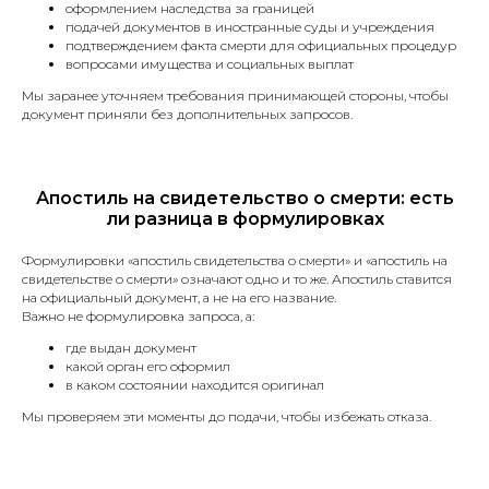
оформлением наследства за границей
подачей документов в иностранные суды и учреждения
подтверждением факта смерти для официальных процедур
Наши услуги
вопросами имущества и социальных выплат
Мы заранее уточняем требования принимающей стороны, чтобы
документ приняли без дополнительных запросов.
Присяжные переводы
Апостиль на свидетельство о смерти: есть
ли разница в формулировках
Паспорт или иной документ,
Формулировки «апостиль свидетельства о смерти» и «апостиль на
свидетельстве о смерти» означают одно и то же. Апостиль ставится
удостоверяющий личность.
на официальный документ, а не на его название.
Свидетельства (о рождении,
Важно не формулировка запроса, а:
браке, разводе, смерти).
где выдан документ
Водительские права.
какой орган его оформил
Документы на автомобиль
в каком состоянии находится оригинал
(техпаспорт, договоры купли-
Мы проверяем эти моменты до подачи, чтобы избежать отказа.
продажи).
Дипломы и аттестаты.
Доверенности.
Договоры купли-продажи