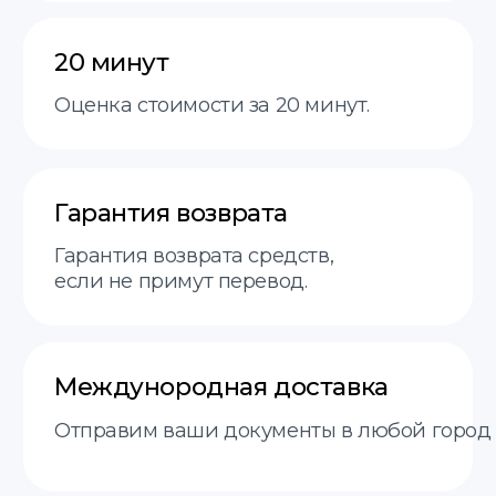
Контакты
+48 575 504 535
doc@translate-service.pl
Договор оферты
Политика
translate service © 2025
конфиденциальности