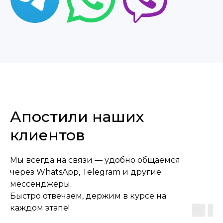
Узнайте стоимость
получения апостиля
Апостили наших
клиентов
Мы всегда на связи — удобно общаемся
через WhatsApp, Telegram и другие
мессенджеры.
+48
Быстро отвечаем, держим в курсе на
каждом этапе!
Соглашаюсь с
политикой
конфиденциальности