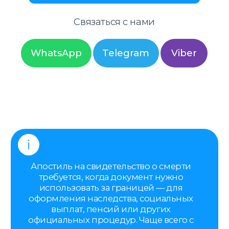
использовать за границей — для
оформления наследства, социальных
выплат, пенсий или других
официальных процедур. Чаще всего с
этим сталкиваются родственники,
которые уже находятся в Польше и
хотят решить вопрос без лишней
бюрократии.
Если вы во Вроцлаве, вам не нужно
самостоятельно разбираться, куда
подавать документы. Мы принимаем
свидетельство на месте и полностью
берём процесс оформления апостиля
на себя.
Вы можете обратиться к нам за
апостилем в любое время
— мы
проконсультируем вас и обсудим все
детали и условия оформления.