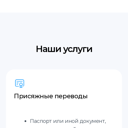
последовательный перевод, деловых
встреч и других мероприятий.
Языки с которыми
мы работаем
Английский
Итальянский
Польский
Французский
Украинский
Молдавский