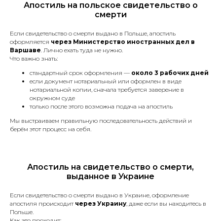
Апостиль на польское свидетельство о
разного рода имущества.
смерти
Судебные решения
и заявления.
Если свидетельство о смерти выдано в Польше, апостиль
Трудовая книжка.
оформляется
через Министерство иностранных дел в
Варшаве
. Лично ехать туда не нужно.
Медицинские справки
Что важно знать:
и заключения.
Банковские выписки, отчёты
стандартный срок оформления —
около 3 рабочих дней
если документ нотариальный или оформлен в виде
и справки.
нотариальной копии, сначала требуется заверение в
Лицензии и сертификаты.
окружном суде
Документы, необходимые для
только после этого возможна подача на апостиль
подачи в миграционный отдел
Мы выстраиваем правильную последовательность действий и
(для получения вида
берём этот процесс на себя.
на жительство, разрешения
на работу, изменения
гражданства и другие).
Страховой полис.
Апостиль на свидетельство о смерти,
*Срочный перевод +30%
к стоимости
выданное в Украине
Если свидетельство о смерти выдано в Украине, оформление
апостиля происходит
через Украину
, даже если вы находитесь в
Польше.
Апостиль
Как это проходит: