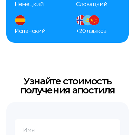
Оплата
После согласования вы оплачиваете заказ
удобным способом.
Делаем апостиль
Наш сотрудник со всеми документами
едет в МИД получать для вас апостиль.
Получение
Забирайте готовый документ в офисе,
заказывайте доставку курьером или
по почте.