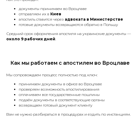
документы принимаем во Вроцлаве
отправляем их в
Киев
апостиль ставится через
адвоката в Министерстве
Услуга по легализации документов
готовые документы возвращаются обратно в Польшу
для их использования за границей.
Средний срок оформления апостиля на украинские документы —
около 9 рабочих дней
.
Справка о несудимости
Как мы работаем с апостилем во Вроцлаве
в Польше и Украине
Сделаем справку о несудимости в
Мы сопровождаем процесс полностью под ключ:
Польше или Украине, без личного
принимаем документы в офисе во Вроцлаве
присуствия.
проверяем возможность апостилирования
оплачиваем все государственные пошлины
подаём документы в соответствующие органы
возвращаем готовый документ клиенту
Вам не нужно разбираться в процедурах и ездить по инстанциям.
Устные переводы
Синхронный перевод,