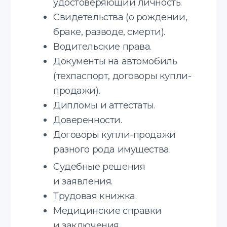
Русский
Грузинский
Немецкий
Словацкий
Испанский
+20 языков
Узнайте стоимость
получения апостиля