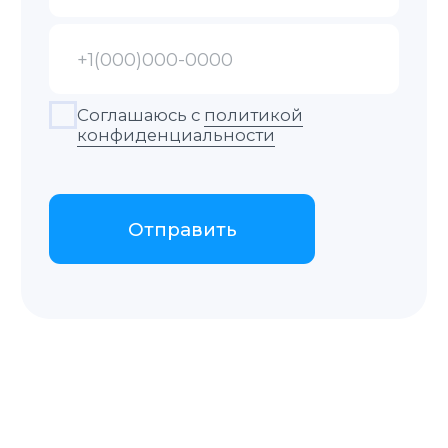
Контакты
+48 575 504 535
doc@translate-service.pl
Pl. Solidarności 1/3/5
lok. 502
пн-пт 9:00–18:00