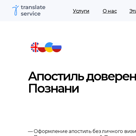
Услуги
О нас
Эт
Апостиль доверен
Познани
— Оформление апостиль без личного визи