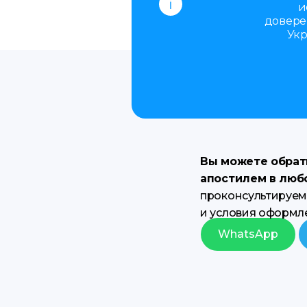
и
довере
Укр
Вы можете обрати
апостилем в люб
проконсультируем 
и условия оформл
WhatsApp