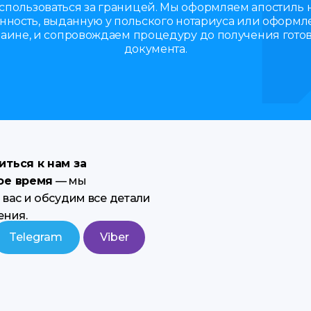
спользоваться за границей. Мы оформляем апостиль 
нность, выданную у польского нотариуса или оформл
аине, и сопровождаем процедуру до получения гото
документа.
ться к нам за
ое время
— мы
вас и обсудим все детали
ения.
Telegram
Viber