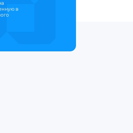
на
енную в
вого