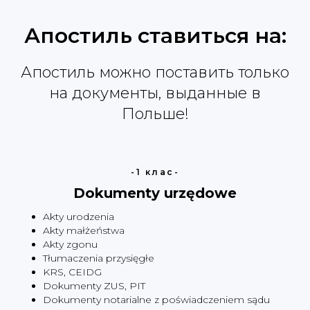
Апостиль ставиться на:
Узнайте стоимость
Апостиль можно поставить только
получения апостиля
на документы, выданные в
Польше!
-1 клас-
+48
Dokumenty urzędowe
Akty urodzenia
Соглашаюсь с
политикой
конфиденциальности
Akty małżeństwa
Akty zgonu
Tłumaczenia przysięgłe
KRS, CEIDG
Отправить
Dokumenty ZUS, PIT
Dokumenty notarialne z poświadczeniem sądu