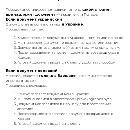
Порядок апостилирования зависит от того,
какой стране
принадлежит документ
— Украине или Польше.
Если документ украинский
Справка о несудимости
В этом случае апостиль ставится
в Украине
.
в Польше и Украине
Процесс выглядит так:
Клиент передаёт документы в Кракове — лично или по почте.
Сделаем справку о несудимости в
Мы проверяем документ и возможность апостилирования.
Польше или Украине, без личного
Документы отправляются в Украину нашим специалистам.
присуствия.
После проставления апостиля документы возвращаются в
Краков.
Готовый документ выдаётся клиенту удобным способом.
Если документ польский
Апостиль ставится
только в Варшаве
через Министерство
иностранных дел.
Устные переводы
Процедура следующая:
Клиент передаёт документ нам в Кракове.
Синхронный перевод,
Мы записываемся в Ministerstwo Spraw Zagranicznych.
последовательный перевод, деловых
Документ направляется в Варшаву для проставления
встреч и других мероприятий.
апостиля.
После оформления апостиля документ возвращается в
Краков.
Готовый документ выдаётся клиенту.