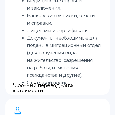
Translate service — это
Онлайн
Принимаем заказы онлайн.
Срочные переводы
Делаем срочные переводы.