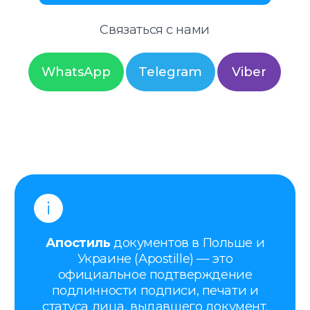
Украине (Apostille) — это
официальное подтверждение
подлинности подписи, печати и
статуса лица, выдавшего документ.
Апостиль ставится для того, чтобы
документ, оформленный в Польше
или Украине, имел юридическую
силу за границей.