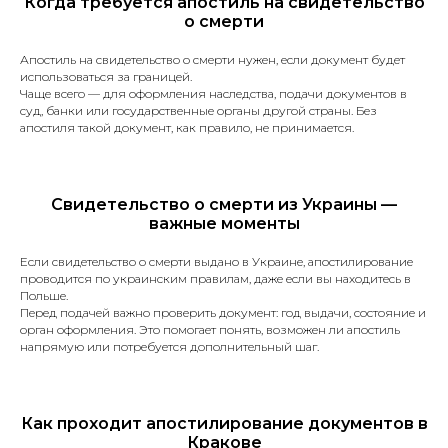
Когда требуется апостиль на свидетельство
Медицинские справки
о смерти
и заключения.
Банковские выписки, отчёты
Апостиль на свидетельство о смерти нужен, если документ будет
и справки.
использоваться за границей.
Лицензии и сертификаты.
Чаще всего — для оформления наследства, подачи документов в
Документы, необходимые для
суд, банки или государственные органы другой страны. Без
подачи в миграционный отдел
апостиля такой документ, как правило, не принимается.
(для получения вида
на жительство, разрешения
на работу, изменения
Свидетельство о смерти из Украины —
гражданства и другие).
важные моменты
Страховой полис.
*Срочный перевод +30%
к стоимости
Если свидетельство о смерти выдано в Украине, апостилирование
проводится по украинским правилам, даже если вы находитесь в
Польше.
Перед подачей важно проверить документ: год выдачи, состояние и
орган оформления. Это помогает понять, возможен ли апостиль
Апостиль
напрямую или потребуется дополнительный шаг.
Услуга по легализации документов
Как проходит апостилирование документов в
для их использования за границей.
Кракове