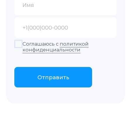
Контакты
+48 575 504 535
doc@translate-service.pl
Al. 29 listopada 48a
пн-пт 9:00–20:00