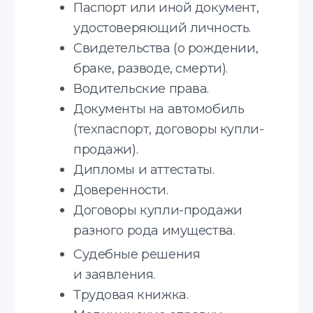
Испанский
+20 языков
Узнайте стоимость
получения апостиля
Соглашаюсь с
политикой
конфиденциальности
Отправить