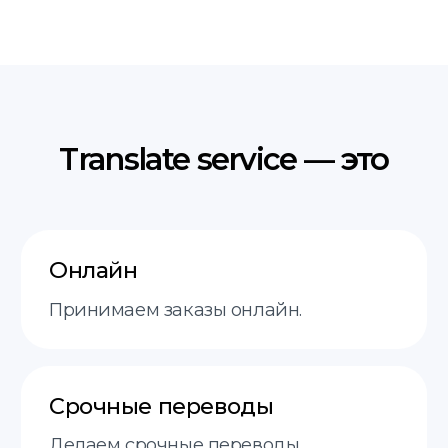
Услуги
пн-пт 9:00−18:00
О нас
Этапы
FAQ
Контакты
+48 575 504 535
doc@translate-service.pl