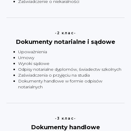
Zaświadczenie o niekaralności
-2 клас-
Dokumenty notarialne i sądowe
Upoważnienia
Umowy
Wyroki sądowe
Odpisy notarialne dyplomów, świadectw szkolnych
Zaświadczenia o przyjęciu na studia
Dokumenty handlowe w formie odpisów
notarialnych
-3 клас-
Dokumenty handlowe