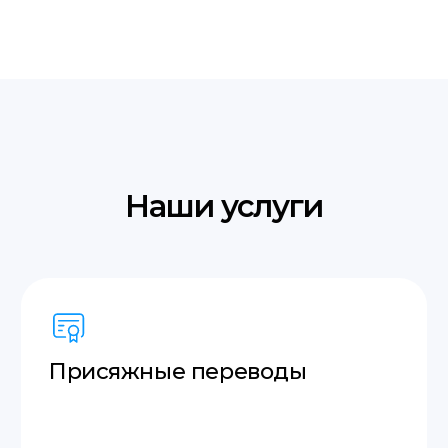
Языки с которыми
мы работаем
Английский
Итальянский
Польский
Французский
Украинский
Молдавский
Русский
Грузинский
Немецкий
Словацкий