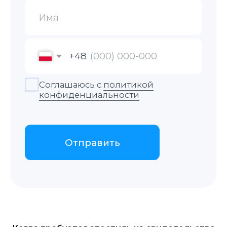
Присяжные переводы
Паспорт или иной документ,
удостоверяющий личность.
Свидетельства (о рождении,
браке, разводе, смерти).
Водительские права.
Документы на автомобиль
(техпаспорт, договоры купли-
продажи).
Дипломы и аттестаты.
Доверенности.
Договоры купли-продажи
разного рода имущества.
Судебные решения
и заявления.
Трудовая книжка.