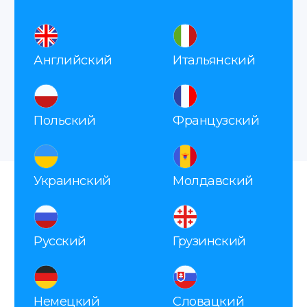
Оплата
После согласования вы оплачиваете заказ
удобным способом.
Делаем апостиль
Наш сотрудник со всеми документами
едет в МИД получать для вас апостиль.
Получение
Забирайте готовый документ в офисе,
заказывайте доставку курьером или
по почте.