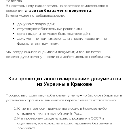
Не всегда.
В некоторых случаях апостиль на советское свидетельство о
рождении
ставится без замены документа
.
Апостиль
Замена может потребоваться, если:
документ повреждён;
отсутствуют обязательные реквизиты;
Услуга по легализации документов
орган выдачи не может быть подтверждён;
для их использования за границей.
документ не принимается для апостилирования по
формальным причинам.
Мы всегда сначала оцениваем документ, и только потом
рекомендуем замену — если она действительно необходима.
Справка о несудимости
в Польше и Украине
Как проходит апостилирование документов
Сделаем справку о несудимости в
из Украины в Кракове
Польше или Украине, без личного
присуствия.
Процесс выстроен так, чтобы клиенту не нужно было разбираться в
украинских органах и заниматься пересылками самостоятельно.
Клиент приносит документы в офис в Кракове либо
отправляет их нам почтой или InPost.
Мы проверяем свидетельство о рождении СССР и
оцениваем, возможно ли апостилирование без замены
Устные переводы
документа.