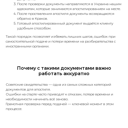
После проверки документы направляются в Украина нашим
адвокатам, которые занимаются апостилированием на месте.
Синхронный перевод,
После проставления апостиля документы возвращаются
последовательный перевод, деловых
обратно в Краков.
встреч и других мероприятий.
Готовый апостилированный документ выдаётся клиенту
удобным способом.
Такой порядок позволяет избежать лишних шагов, ошибок при
самостоятельной подаче и потери времени на разбирательства с
иностранными органами.
Языки с которыми
мы работаем
Почему с такими документами важно
работать аккуратно
Советские свидетельства — одна из самых сложных категорий
документов для апостиля.
Английский
Итальянский
Ошибки на старте часто приводят к отказам, потере времени и
необходимости начинать всё заново.
Грамотная проверка перед подачей — ключевой момент в этом
Польский
Французский
процессе.
Украинский
Молдавский