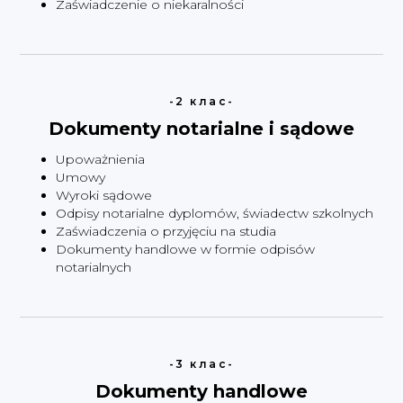
Zaświadczenie o niekaralności
-2 клас-
Dokumenty notarialne i sądowe
Upoważnienia
Umowy
Wyroki sądowe
Odpisy notarialne dyplomów, świadectw szkolnych
Zaświadczenia o przyjęciu na studia
Dokumenty handlowe w formie odpisów
notarialnych
-3 клас-
Dokumenty handlowe