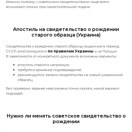
Дипломы и аттестаты.
Именно поэтому с советскими свидетельствами чаще всего
возникают отказы при самостоятельной подаче.
Доверенности.
Договоры купли-продажи
разного рода имущества.
Судебные решения
Апостиль на свидетельство о рождении
и заявления.
старого образца (Украина)
Трудовая книжка.
Медицинские справки
Свидетельства о рождении старого образца, выданные в период
и заключения.
СССР, апостилируются
по правилам Украины
, а не Польши.
В зависимости от конкретного документа возможны варианты:
Банковские выписки, отчёты
и справки.
апостиль ставится напрямую;
Лицензии и сертификаты.
требуется архивное подтверждение;
рекомендуется замена свидетельства на новый украинский
Документы, необходимые для
образец.
подачи в миграционный отдел
(для получения вида
Без проверки заранее невозможно точно сказать, какой вариант
подойдёт.
на жительство, разрешения
на работу, изменения
гражданства и другие).
Страховой полис.
*Срочный перевод +30%
Нужно ли менять советское свидетельство о
к стоимости
рождении