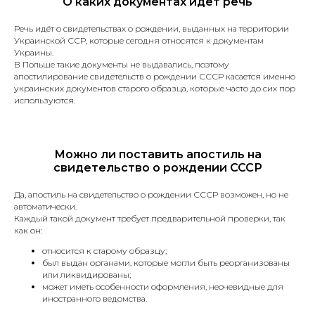
О каких документах идёт речь
Речь идёт о свидетельствах о рождении, выданных на территории
Украинской ССР, которые сегодня относятся к документам
Украины.
В Польше такие документы не выдавались, поэтому
Наши услуги
апостилирование свидетельств о рождении СССР касается именно
украинских документов старого образца, которые часто до сих пор
используются.
Можно ли поставить апостиль на
Присяжные переводы
свидетельство о рождении СССР
Да, апостиль на свидетельство о рождении СССР возможен, но не
Паспорт или иной документ,
автоматически.
удостоверяющий личность.
Каждый такой документ требует предварительной проверки, так
как он:
Свидетельства (о рождении,
браке, разводе, смерти).
относится к старому образцу;
Водительские права.
был выдан органами, которые могли быть реорганизованы
Документы на автомобиль
или ликвидированы;
может иметь особенности оформления, неочевидные для
(техпаспорт, договоры купли-
иностранного ведомства.
продажи).