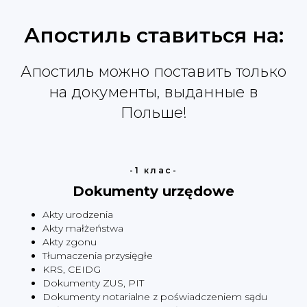
Апостиль ставиться на:
Узнайте стоимость
Апостиль можно поставить только
получения апостиля
на документы, выданные в
Польше!
-1 клас-
+48
Dokumenty urzędowe
Akty urodzenia
Соглашаюсь с
политикой
конфиденциальности
Akty małżeństwa
Akty zgonu
Tłumaczenia przysięgłe
KRS, CEIDG
Отправить
Dokumenty ZUS, PIT
Dokumenty notarialne z poświadczeniem sądu