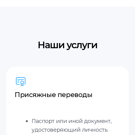
Русский
Грузинский
Немецкий
Словацкий
Испанский
+20 языков
Узнайте стоимость
получения апостиля