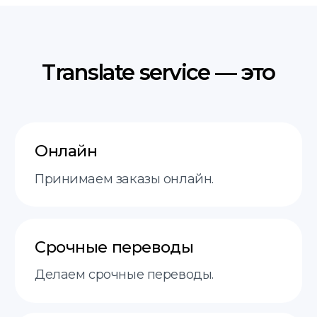
пн-пт 9:00−18:00
О нас
Этапы
FAQ
Контакты
+48 575 504 535
doc@translate-service.pl
Договор оферты
Политика
translate service © 2025
конфиденциальности