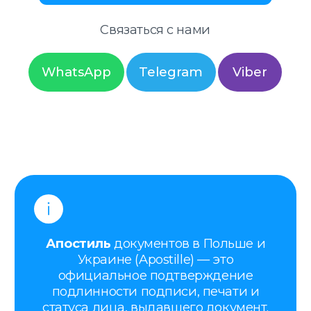
Украине (Apostille) — это
официальное подтверждение
подлинности подписи, печати и
статуса лица, выдавшего документ.
Апостиль ставится для того, чтобы
документ, оформленный в Польше
или Украине, имел юридическую
силу за границей.