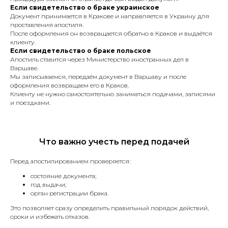
Польше или Украине, без личного
Если свидетельство о браке украинское
присуствия.
Документ принимается в Кракове и направляется в Украину для
проставления апостиля.
После оформления он возвращается обратно в Краков и выдаётся
клиенту.
Если свидетельство о браке польское
Апостиль ставится через Министерство иностранных дел в
Варшаве.
Мы записываемся, передаём документ в Варшаву и после
Устные переводы
оформления возвращаем его в Краков.
Клиенту не нужно самостоятельно заниматься подачами, записями
и поездками.
Синхронный перевод,
последовательный перевод, деловых
встреч и других мероприятий.
Что важно учесть перед подачей
Перед апостилированием проверяется:
состояние документа;
год выдачи;
Языки с которыми
орган регистрации брака.
мы работаем
Это позволяет сразу определить правильный порядок действий,
сроки и избежать отказов.