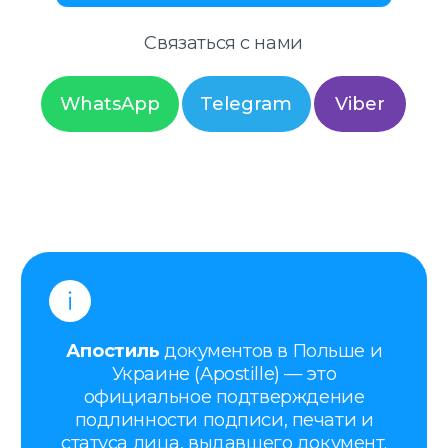
Украине (Apostille) — это
официальное подтверждение
подлинности подписи, печати и
статуса лица, выдавшего документ.
Апостиль ставится для того, чтобы
документ, оформленный в Польше
или Украине, имел юридическую
силу за границей.