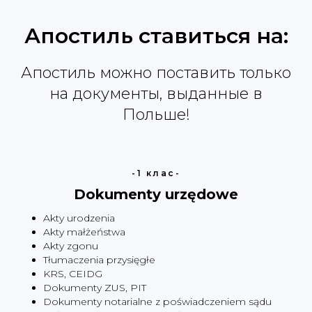
Апостиль ставиться на:
Узнайте стоимость
Апостиль можно поставить только
получения апостиля
на документы, выданные в
Польше!
-1 клас-
+48
Dokumenty urzędowe
Akty urodzenia
Соглашаюсь с
политикой
конфиденциальности
Akty małżeństwa
Akty zgonu
Tłumaczenia przysięgłe
KRS, CEIDG
Отправить
Dokumenty ZUS, PIT
Dokumenty notarialne z poświadczeniem sądu