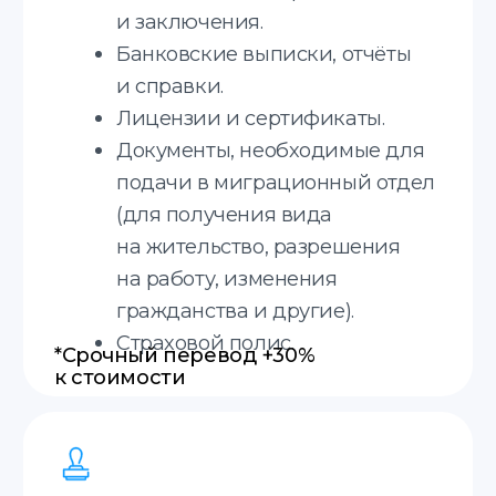
Translate service — это
Онлайн
Принимаем заказы онлайн.
Срочные переводы
Делаем срочные переводы.
20 минут
Оценка стоимости за 20 минут.