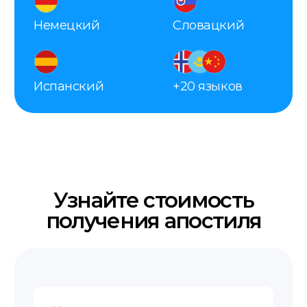
Получение
Забирайте готовый документ в офисе,
заказывайте доставку курьером или
по почте.
Контакты
+48 575 504 535
doc@translate-service.pl
Al. 29 listopada 48a