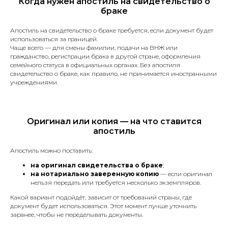
Когда нужен апостиль на свидетельство о
удостоверяющий личность.
браке
Свидетельства (о рождении,
Апостиль на свидетельство о браке требуется, если документ будет
браке, разводе, смерти).
использоваться за границей.
Водительские права.
Чаще всего — для смены фамилии, подачи на ВНЖ или
Документы на автомобиль
гражданство, регистрации брака в другой стране, оформления
(техпаспорт, договоры купли-
семейного статуса в официальных органах. Без апостиля
продажи).
свидетельство о браке, как правило, не принимается иностранными
учреждениями.
Дипломы и аттестаты.
Доверенности.
Договоры купли-продажи
разного рода имущества.
Оригинал или копия — на что ставится
Судебные решения
апостиль
и заявления.
Трудовая книжка.
Апостиль можно поставить:
Медицинские справки
на оригинал свидетельства о браке
;
и заключения.
на нотариально заверенную копию
— если оригинал
Банковские выписки, отчёты
нельзя передать или требуется несколько экземпляров.
и справки.
Какой вариант подойдёт, зависит от требований страны, где
Лицензии и сертификаты.
документ будет использоваться. Этот момент лучше уточнить
Документы, необходимые для
заранее, чтобы не переделывать документы.
подачи в миграционный отдел