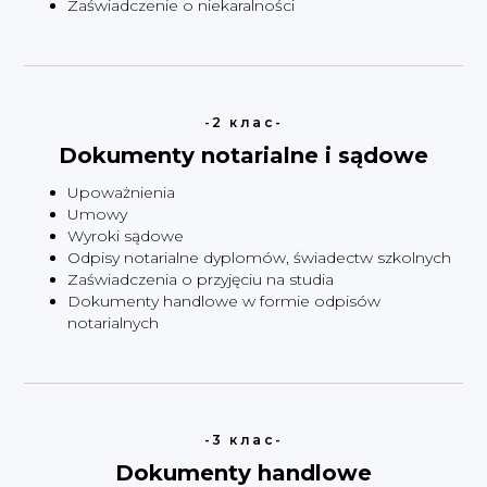
Zaświadczenie o niekaralności
-2 клас-
Dokumenty notarialne i sądowe
Upoważnienia
Umowy
Wyroki sądowe
Odpisy notarialne dyplomów, świadectw szkolnych
Zaświadczenia o przyjęciu na studia
Dokumenty handlowe w formie odpisów
notarialnych
-3 клас-
Dokumenty handlowe