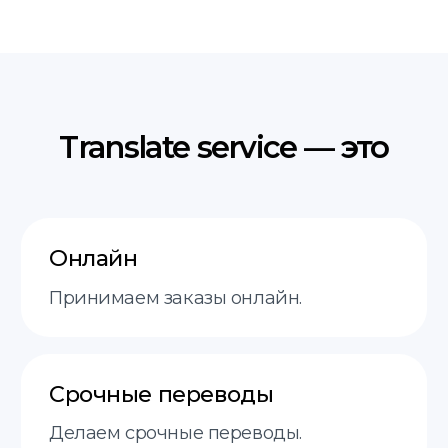
Услуги
пн-пт 9:00−18:00
О нас
Этапы
FAQ
Контакты
+48 575 504 535
doc@translate-service.pl
Договор оферты
Политика
translate service © 2025
конфиденциальности