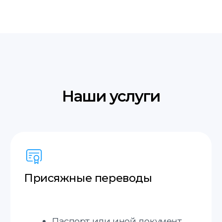
Английский
Итальянский
Польский
Французский
Украинский
Молдавский
Русский
Грузинский
Немецкий
Словацкий
Испанский
+20 языков