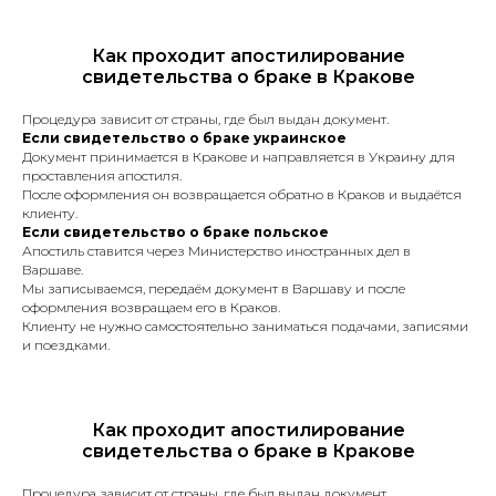
(для получения вида
на жительство, разрешения
Как проходит апостилирование
на работу, изменения
свидетельства о браке в Кракове
гражданства и другие).
Страховой полис.
*Срочный перевод +30%
Процедура зависит от страны, где был выдан документ.
к стоимости
Если свидетельство о браке украинское
Документ принимается в Кракове и направляется в Украину для
проставления апостиля.
После оформления он возвращается обратно в Краков и выдаётся
клиенту.
Апостиль
Если свидетельство о браке польское
Апостиль ставится через Министерство иностранных дел в
Варшаве.
Мы записываемся, передаём документ в Варшаву и после
Услуга по легализации документов
оформления возвращаем его в Краков.
для их использования за границей.
Клиенту не нужно самостоятельно заниматься подачами, записями
и поездками.
Как проходит апостилирование
Справка о несудимости
свидетельства о браке в Кракове
в Польше и Украине
Сделаем справку о несудимости в
Процедура зависит от страны, где был выдан документ.