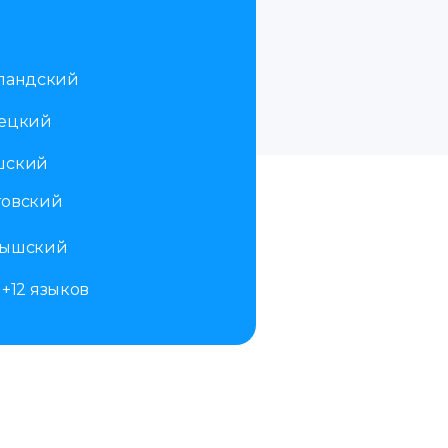
ландский
рецкий
шский
товский
тышский
+12 языков