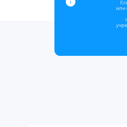
Ес
или 
учре