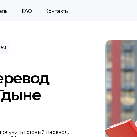
апы
FAQ
Контакты
аем
еревод
Гдыне
 получить готовый перевод.