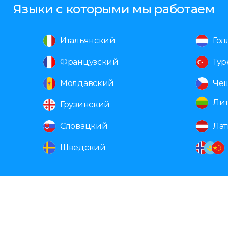
Языки с которыми мы работаем
Итальянский
Гол
Французский
Ту
Молдавский
Че
Ли
Грузинский
Словацкий
Ла
Шведский