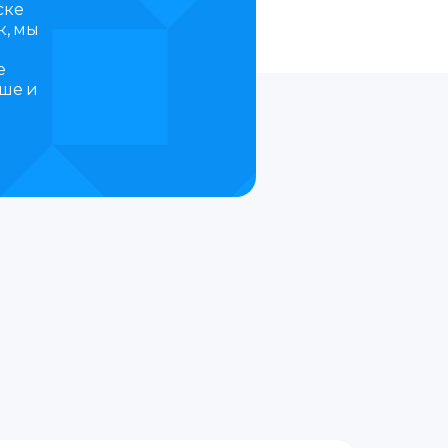
ске
к, мы
е
ьше и