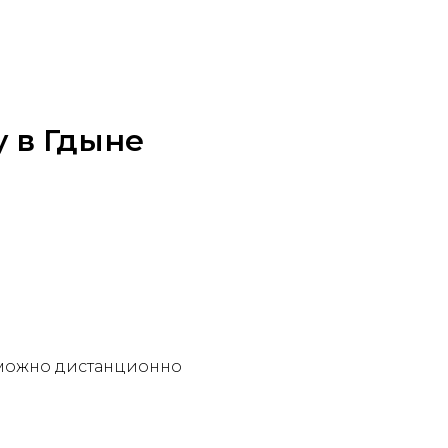
y в Гдыне
з можно дистанционно