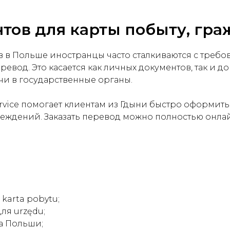
ов для карты побыту, гра
в Польше иностранцы часто сталкиваются с требо
од. Это касается как личных документов, так и до
чи в государственные органы.
ervice помогает клиентам из Гдыни быстро оформи
реждений. Заказать перевод можно полностью онла
karta pobytu;
я urzędu;
а Польши;