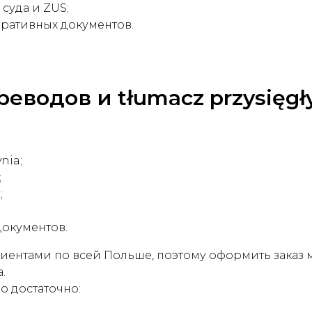
суда и ZUS;
ративных документов.
еводов и tłumacz przysięgł
nia;
;
;
окументов.
с клиентами по всей Польше, поэтому оформить зака
.
о достаточно: