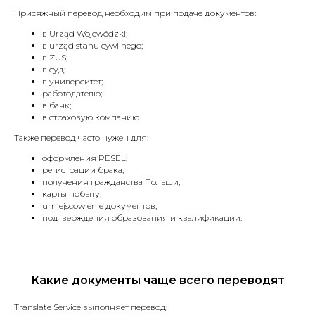
Присяжный перевод необходим при подаче документов:
в Urząd Wojewódzki;
в urząd stanu cywilnego;
в ZUS;
в суд;
в университет;
работодателю;
в банк;
в страховую компанию.
Также перевод часто нужен для:
оформления PESEL;
регистрации брака;
получения гражданства Польши;
карты побыту;
umiejscowienie документов;
подтверждения образования и квалификации.
Какие документы чаще всего переводят
Translate Service выполняет перевод: