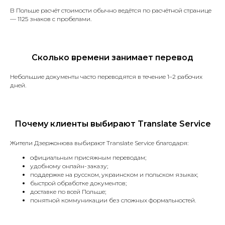
В Польше расчёт стоимости обычно ведётся по расчётной странице
— 1125 знаков с пробелами.
Сколько времени занимает перевод
Как мы работаем
Небольшие документы часто переводятся в течение 1–2 рабочих
дней.
Почему клиенты выбирают Translate Service
Оценка
Жители Дзержонюва выбирают Translate Service благодаря:
Вы присылаете документы,
мы определяем стоимость
официальным присяжным переводам;
и сроки за 20 минут.
удобному онлайн-заказу;
поддержке на русском, украинском и польском языках;
быстрой обработке документов;
доставке по всей Польше;
понятной коммуникации без сложных формальностей.
Оплата