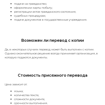
подаче на гражданство;
оформлении карты побыту;
регистрации актов гражданского состояния;
судебных процедурах;
подаче документов в государственные учреждения.
Остались вопросы?
Заполните форму, наш
менеджер свяжется с вами
в ближайшее время.
Возможен ли перевод с копии
Да, в некоторых случаях перевод может быть выполнен с копии.
Однако окончательное решение всегда принимает организация, в
которую подаются документы.
Стоимость присяжного перевода
Отправить
Цена зависит от:
языка;
Нажимая на кнопку «Отправить», я соглашаюсь
с
политикой конфиденциальности
количества текста;
сложности документа;
срочности выполнения.