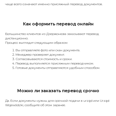
чаще всего означают именно присяжный перевод документов.
Отправить
Как оформить перевод онлайн
Большинство клиентов из Дзержонюва заказывают перевод
дистанционно.
Процесс выглядит следующим образом:
Вы отправляете фото или скан документа.
Менеджер проверяет документ.
Согласовываются стоимость и сроки.
Перевод выполняется присяжным переводчиком.
Translate service — это
Готовые документы отправляются удобным способом.
Онлайн
Можно ли заказать перевод срочно
Принимаем заказы онлайн.
Да. Если документы нужны для срочной подачи в urząd или Urząd
Wojewódzki, сообщите об этом заранее.
24/7