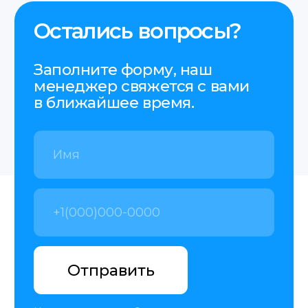
Услуги
пн-пт 9:00−18:00
О нас
Этапы
FAQ
Контакты
+48 575 504 535
doc@translate-service.pl
Договор оферты