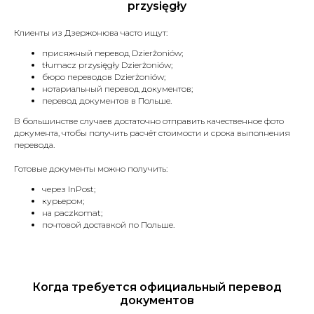
przysięgły
Клиенты из Дзержонюва часто ищут:
присяжный перевод Dzierżoniów;
tłumacz przysięgły Dzierżoniów;
бюро переводов Dzierżoniów;
нотариальный перевод документов;
перевод документов в Польше.
В большинстве случаев достаточно отправить качественное фото
документа, чтобы получить расчёт стоимости и срока выполнения
перевода.
Готовые документы можно получить:
через InPost;
курьером;
на paczkomat;
почтовой доставкой по Польше.
Когда требуется официальный перевод
документов