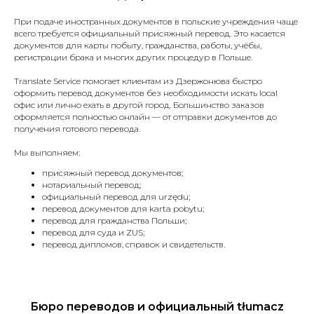
При подаче иностранных документов в польские учреждения чаще
всего требуется официальный присяжный перевод. Это касается
документов для карты побыту, гражданства, работы, учёбы,
регистрации брака и многих других процедур в Польше.
Translate Service помогает клиентам из Дзержонюва быстро
оформить перевод документов без необходимости искать local
офис или лично ехать в другой город. Большинство заказов
оформляется полностью онлайн — от отправки документов до
получения готового перевода.
Мы выполняем:
присяжный перевод документов;
нотариальный перевод;
официальный перевод для urzędu;
перевод документов для karta pobytu;
перевод для гражданства Польши;
перевод для суда и ZUS;
перевод дипломов, справок и свидетельств.
Бюро переводов и официальный tłumacz