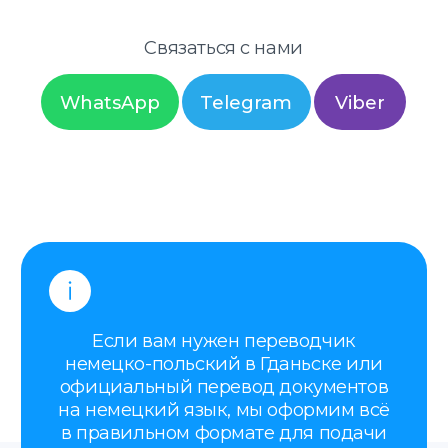
немецко-польский в Гданьске или
официальный перевод документов
на немецкий язык, мы оформим всё
в правильном формате для подачи
в государственные органы, суды,
университеты и другие
учреждения. Работаем с
документами, выданными в Польше
и Украине.
Наши услуги
Присяжные переводы