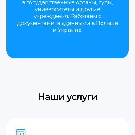
Паспорт или иной документ,
удостоверяющий личность.
Свидетельства (о рождении,
браке, разводе, смерти).
Водительские права.
Документы на автомобиль
(техпаспорт, договоры купли-
продажи).
Дипломы и аттестаты.
Доверенности.
Договоры купли-продажи
разного рода имущества.
Судебные решения
и заявления.
Трудовая книжка.
Медицинские справки
и заключения.
Банковские выписки, отчёты
и справки.
Лицензии и сертификаты.
Документы, необходимые для