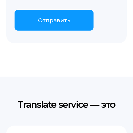
Контакты
+48 575 504 535
Osiedle Tęczowe 29B/5
doc@translate-service.pl
пн-пт 9:00–18:00