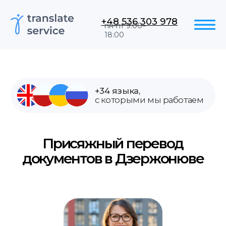
+48 536 303 978
пн-пт 9:00–
18:00
+34 языка,
с которыми мы работаем
Присяжный перевод
документов в Дзержонюве