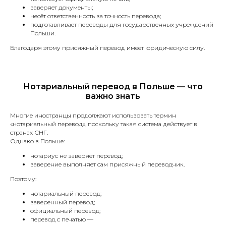
Высылайте сканы
заверяет документы;
или фото
несёт ответственность за точность перевода;
документов,
подготавливает переводы для государственных учреждений
Польши.
и мы оперативно
оценим стоимость
Благодаря этому присяжный перевод имеет юридическую силу.
и сроки перевода.
Нотариальный перевод в Польше — что
важно знать
Многие иностранцы продолжают использовать термин
«нотариальный перевод», поскольку такая система действует в
странах СНГ.
Однако в Польше:
нотариус не заверяет перевод;
заверение выполняет сам присяжный переводчик.
Поэтому:
Add files
нотариальный перевод;
заверенный перевод;
Соглашаюсь с
политикой
официальный перевод;
конфиденциальности
перевод с печатью —