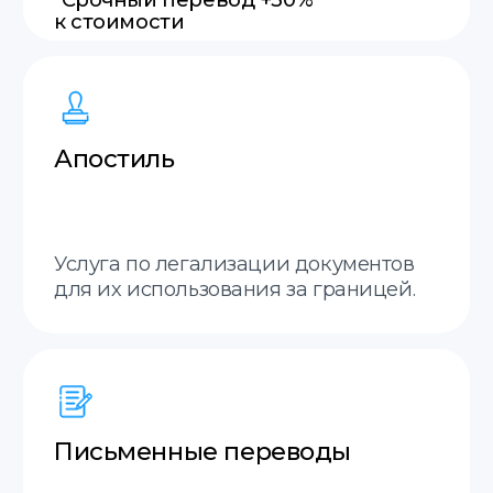
Английский
Итальянский
Польский
Французский
Украинский
Молдавский
Русский
Грузинский
Немецкий
Словацкий
Испанский
+20 языков