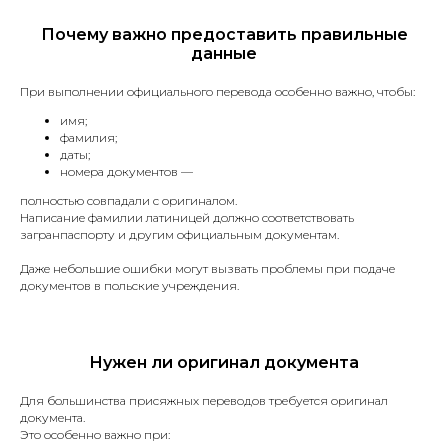
Работаем 7 дней в неделю.
Почему важно предоставить правильные
данные
Срочные переводы
При выполнении официального перевода особенно важно, чтобы:
Делаем срочные переводы.
имя;
фамилия;
даты;
20 минут
номера документов —
Оценка стоимости за 20 минут.
полностью совпадали с оригиналом.
Написание фамилии латиницей должно соответствовать
загранпаспорту и другим официальным документам.
Гарантия возврата
Даже небольшие ошибки могут вызвать проблемы при подаче
документов в польские учреждения.
Гарантия возврата средств,
если не примут перевод.
Нужен ли оригинал документа
Бесплатная доставка
Для большинства присяжных переводов требуется оригинал
Бесплатная доставка по Польше.
документа.
Это особенно важно при: