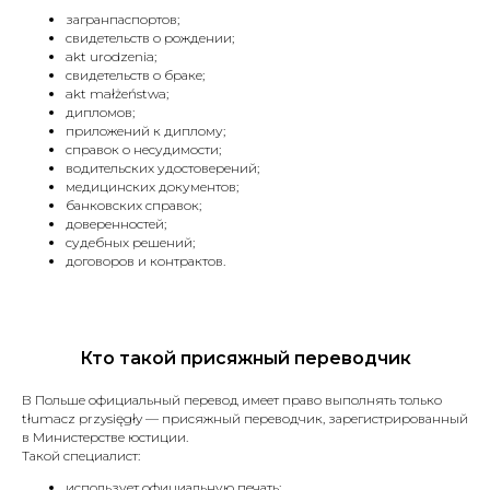
загранпаспортов;
свидетельств о рождении;
akt urodzenia;
свидетельств о браке;
akt małżeństwa;
дипломов;
приложений к диплому;
справок о несудимости;
водительских удостоверений;
медицинских документов;
банковских справок;
доверенностей;
судебных решений;
договоров и контрактов.
Оценка стоимости
Кто такой присяжный переводчик
перевода — всего
В Польше официальный перевод имеет право выполнять только
за 20 минут
tłumacz przysięgły — присяжный переводчик, зарегистрированный
в Министерстве юстиции.
Такой специалист:
использует официальную печать;